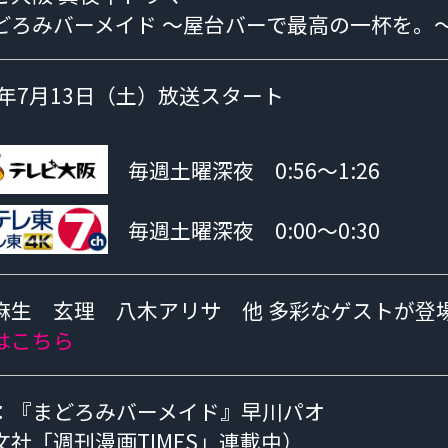
どろみバーメイド ～屋台バーで最高の一杯を。
19年7月13日（土）放送スタート
毎週土曜深夜 0:56～1:26
毎週土曜深夜 0:00～0:30
麻生 玄理 八木アリサ 他
多彩なゲストが登
はこちら
：『まどろみバーメイド』早川パオ
文社「週刊漫画TIMES」連載中）