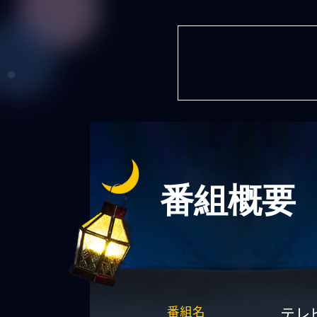
番組概要
番組名
テレ