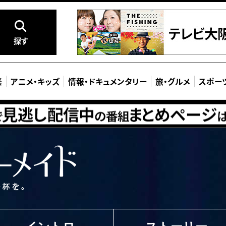
探す
楽
アニメ
・
キッズ
情報
・
ドキュメンタリー
旅
・
グルメ
スポー