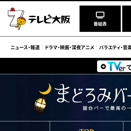
番組表
ニュース
・
報道
ドラマ
・
映画
・
深夜アニメ
バラエティ
・
音