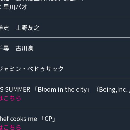
：早川パオ
洋史 上野友之
千尋 古川豪
ジャミン・ベドゥサック
IS SUMMER
「Bloom in the city」（Being,Inc.
はこちら
chef cooks me
「CP」
はこちら