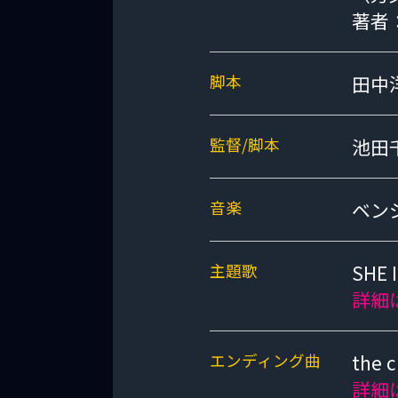
著者
脚本
田中
監督/脚本
池田
音楽
ベン
主題歌
SHE 
詳細
エンディング曲
the 
詳細