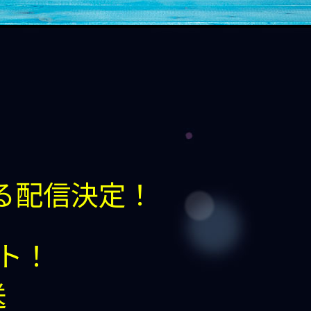
よる配信決定！
ート！
送