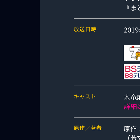
『ま
放送日時
20
キャスト
木竜
詳細
原作／著者
原作
（芳