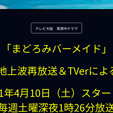
テレビ大阪 真夜中ドラマ
「まどろみバーメイド」
 地上波再放送＆
TVerに
21年4月10日（土）スタ
毎週土曜深夜1時26分放