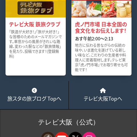
テレビ大阪 鉄旅クラブ
虎ノ門市場 日本全国の
食文化をお伝えします！
「鉄道が大好き！」「旅が大好き！」
な皆様のためのメールマガジンで
あす午前2:00～2:13
す。車窓からの風景がきれいな路
地方に伝わる昔ながらの伝統の
線、変わった駅などの「鉄旅情報」
味や、いま進化を遂げている新し
を見たり、投稿できます！(登録無
い味など、こだわりの生産者や料
料)
理人に密着取材します。テレビ東
京「虎ノ門市場」でお取り寄せも可
能です！
旅スタの旅ブログ Topへ
テレビ大阪Topへ
テレビ大阪（公式）