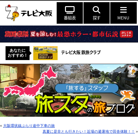
番組表
探す
MENU
あなたに
テレビ大阪 鉄旅クラブ
おすすめ！
«
大阪環状線ぶらり途中下車の旅
真夏に是非とも行きたい！近場の避暑地で田舎体験！！
»