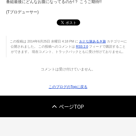
番組最後にどんなお腹になってるのか!？ こうご期待!!
(Tプロデューサー)
この投稿は 2014年6月25日 水曜日 4:18 PM に
おとな旅あるき旅
カテゴリーに
公開されました。 この投稿へのコメントは
RSS 2.0
フィードで購読すること
ができます。 現在コメント、トラックバックともに受け付けておりません。
コメントは受け付けていません。
このブログのTopに戻る
ページTOP