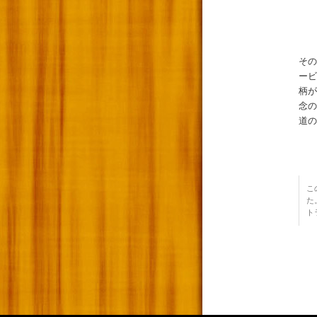
その
ービ
柄が
念の
道の
こ
た
ト