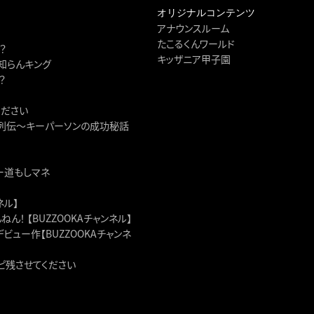
オリジナルコンテンツ
アナウンスルーム
たこるくんワールド
？
キッザニア甲子園
知らんキング
？
ください
ー列伝～キーパーソンの成功秘話
ー道もしマネ
ネル】
！ 【BUZZOOKAチャンネル】
ュー作【BUZZOOKAチャンネ
シピ残させてください