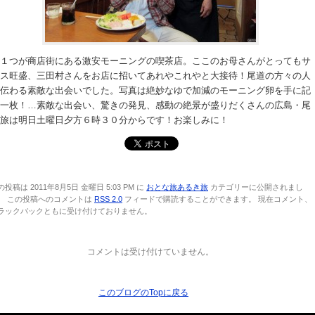
１つが商店街にある激安モーニングの喫茶店。ここのお母さんがとってもサ
ス旺盛、三田村さんをお店に招いてあれやこれやと大接待！尾道の方々の人
伝わる素敵な出会いでした。写真は絶妙なゆで加減のモーニング卵を手に記
一枚！…素敵な出会い、驚きの発見、感動の絶景が盛りだくさんの広島・尾
旅は明日土曜日夕方６時３０分からです！お楽しみに！
の投稿は 2011年8月5日 金曜日 5:03 PM に
おとな旅あるき旅
カテゴリーに公開されまし
。 この投稿へのコメントは
RSS 2.0
フィードで購読することができます。 現在コメント、
ラックバックともに受け付けておりません。
コメントは受け付けていません。
このブログのTopに戻る