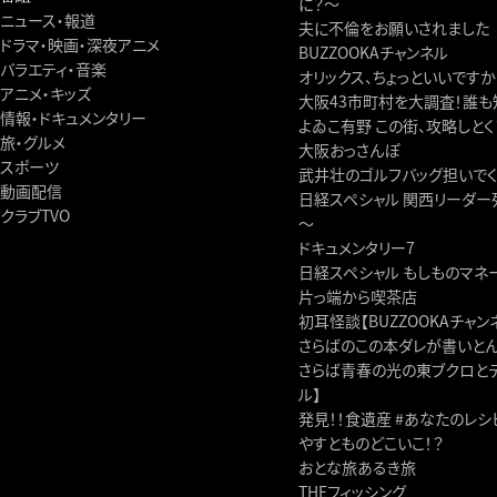
に？～
ニュース・報道
夫に不倫をお願いされました
ドラマ・映画・深夜アニメ
BUZZOOKAチャンネル
バラエティ・音楽
オリックス、ちょっといいですか
アニメ・キッズ
大阪43市町村を大調査！誰も
情報・ドキュメンタリー
よゐこ有野 この街、攻略しとく
旅・グルメ
大阪おっさんぽ
スポーツ
武井壮のゴルフバッグ担いで
動画配信
日経スペシャル 関西リーダ
クラブTVO
～
ドキュメンタリー7
日経スペシャル もしものマネ
片っ端から喫茶店
初耳怪談【BUZZOOKAチャン
さらばのこの本ダレが書いとんねん
さらば青春の光の東ブクロとデビ
ル】
発見！！食遺産 #あなたのレ
やすとものどこいこ！？
おとな旅あるき旅
THEフィッシング