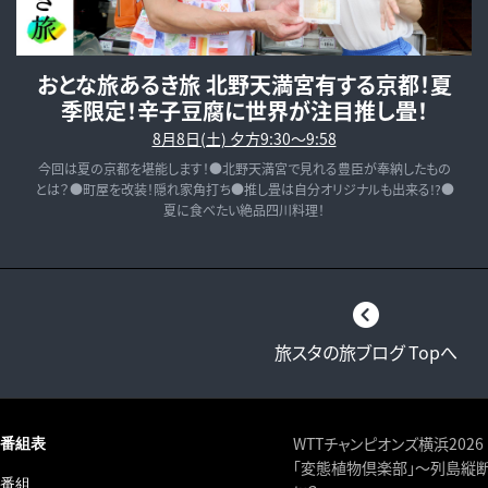
おとな旅あるき旅 北野天満宮有する京都！夏
季限定！辛子豆腐に世界が注目推し畳！
8月8日(土) 夕方9:30～9:58
今回は夏の京都を堪能します！●北野天満宮で見れる豊臣が奉納したもの
とは？●町屋を改装！隠れ家角打ち●推し畳は自分オリジナルも出来る!?●
夏に食べたい絶品四川料理！
旅スタの旅ブログ Topへ
WTTチャンピオンズ横浜2026
番組表
「変態植物倶楽部」～列島縦
番組