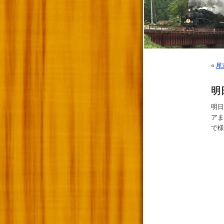
«
尾
明
明日
アま
で様