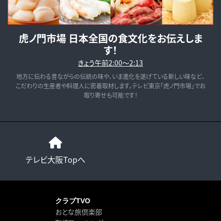
虎ノ門市場 日本全国の食文化をお伝えしま
す！
きょう午前2:00～2:13
地方に伝わる昔ながらの伝統の味や、いま進化を遂げている新しい味など、
こだわりの生産者や料理人に密着取材します。テレビ東京「虎ノ門市場」でお
取り寄せも可能です！
テレビ大阪Topへ
クラブTVO
おとな旅倶楽部