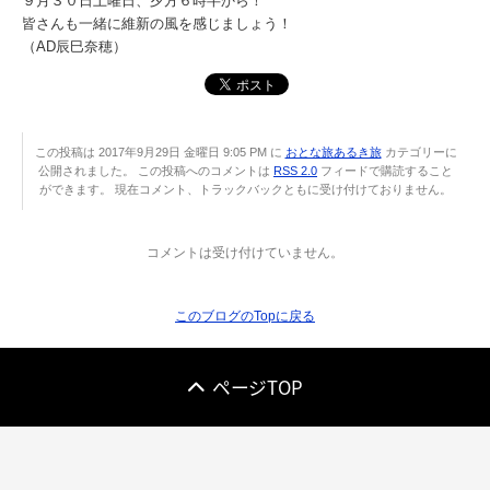
９月３０日土曜日、夕方６時半から！
皆さんも一緒に維新の風を感じましょう！
（AD辰巳奈穂）
この投稿は 2017年9月29日 金曜日 9:05 PM に
おとな旅あるき旅
カテゴリーに
公開されました。 この投稿へのコメントは
RSS 2.0
フィードで購読すること
ができます。 現在コメント、トラックバックともに受け付けておりません。
コメントは受け付けていません。
このブログのTopに戻る
ページTOP