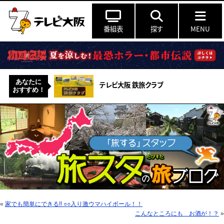
番組表
探す
MENU
あなたに
テレビ大阪 鉄旅クラブ
おすすめ！
«
家でも簡単にできる!! ○○入り激ウマハイボール！！
こんなところにも お酒が！？
»