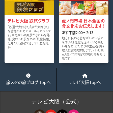
テレビ大阪 鉄旅クラブ
虎ノ門市場 日本全国の
食文化をお伝えします！
「鉄道が大好き！」「旅が大好き！」
な皆様のためのメールマガジンで
あす午前2:00～2:13
す。車窓からの風景がきれいな路
地方に伝わる昔ながらの伝統の
線、変わった駅などの「鉄旅情報」
味や、いま進化を遂げている新し
を見たり、投稿できます！(登録無
い味など、こだわりの生産者や料
料)
理人に密着取材します。テレビ東
京「虎ノ門市場」でお取り寄せも可
能です！
旅スタの旅ブログ Topへ
テレビ大阪Topへ
テレビ大阪（公式）