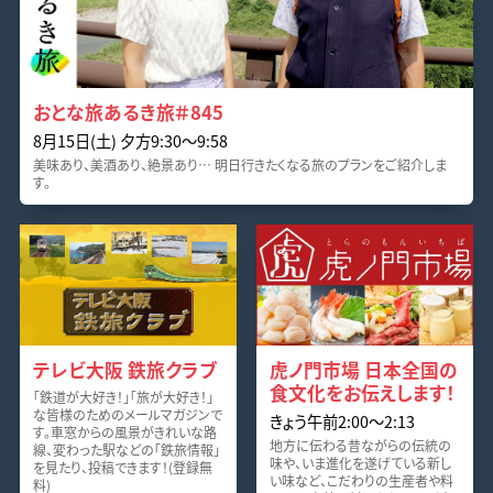
おとな旅あるき旅＃845
8月15日(土) 夕方9:30～9:58
美味あり、美酒あり、絶景あり… 明日行きたくなる旅のプランをご紹介しま
す。
テレビ大阪 鉄旅クラブ
虎ノ門市場 日本全国の
食文化をお伝えします！
「鉄道が大好き！」「旅が大好き！」
な皆様のためのメールマガジンで
きょう午前2:00～2:13
す。車窓からの風景がきれいな路
地方に伝わる昔ながらの伝統の
線、変わった駅などの「鉄旅情報」
味や、いま進化を遂げている新し
を見たり、投稿できます！(登録無
い味など、こだわりの生産者や料
料)