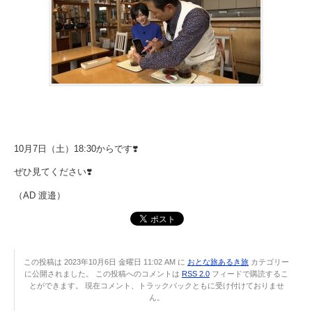
10月7日（土）18:30からです❣️
ぜひ見てください❣️
（AD 渡邉）
この投稿は 2023年10月6日 金曜日 11:02 AM に
おとな旅あるき旅
カテゴリー
に公開されました。 この投稿へのコメントは
RSS 2.0
フィードで購読するこ
とができます。 現在コメント、トラックバックともに受け付けておりませ
ん。