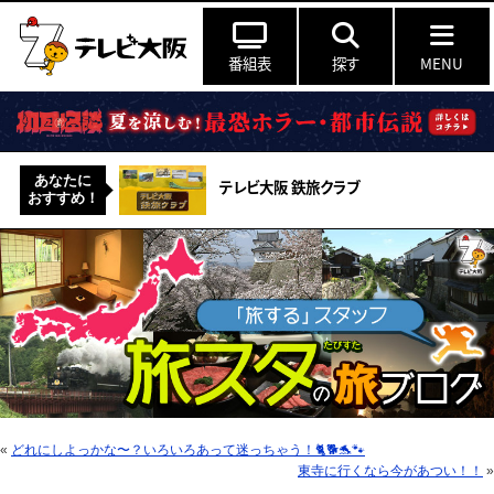
番組表
探す
MENU
あなたに
テレビ大阪 鉄旅クラブ
おすすめ！
«
どれにしよっかな〜？いろいろあって迷っちゃう！🐈🐕🐬🐾
東寺に行くなら今があつい！！
»