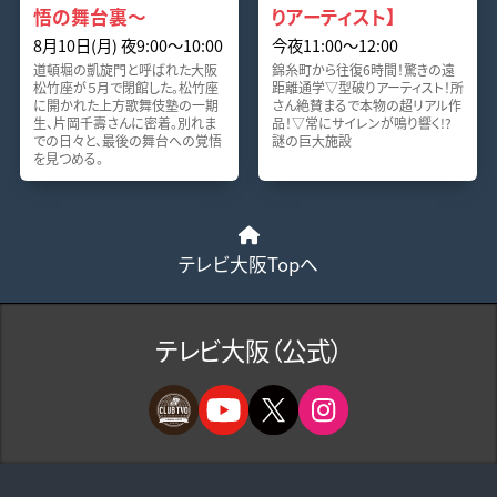
悟の舞台裏～
りアーティスト】
8月10日(月) 夜9:00～10:00
今夜11:00～12:00
道頓堀の凱旋門と呼ばれた大阪
錦糸町から往復6時間！驚きの遠
松竹座が５月で閉館した。松竹座
距離通学▽型破りアーティスト！所
に開かれた上方歌舞伎塾の一期
さん絶賛まるで本物の超リアル作
生、片岡千壽さんに密着。別れま
品！▽常にサイレンが鳴り響く!?
での日々と、最後の舞台への覚悟
謎の巨大施設
を見つめる。
テレビ大阪Topへ
テレビ大阪（公式）