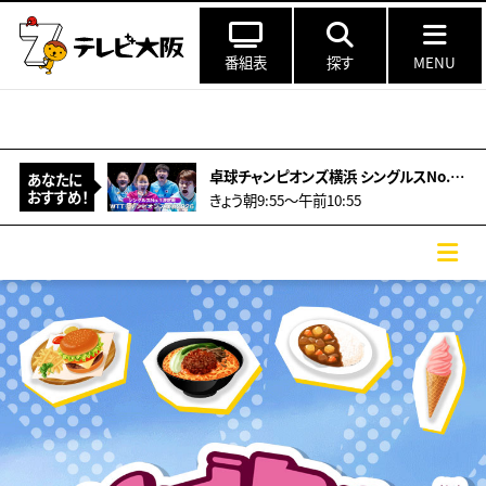
番組表
探す
MENU
卓球チャンピオンズ横浜 シングルスNo.1決定戦▼早田ひな2回戦・勝てば準々決勝
あなたに
おすすめ！
きょう朝9:55～午前10:55