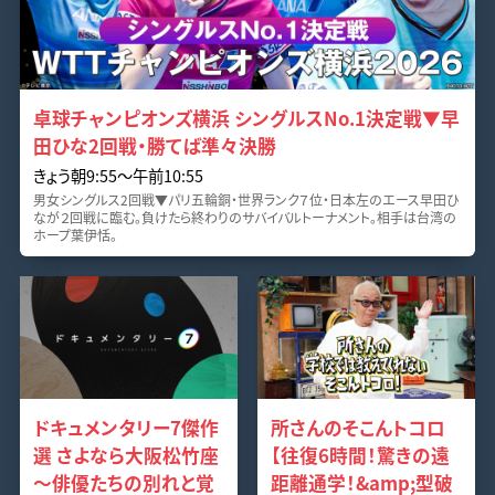
卓球チャンピオンズ横浜 シングルスNo.1決定戦▼早
田ひな2回戦・勝てば準々決勝
きょう朝9:55～午前10:55
男女シングルス2回戦▼パリ五輪銅・世界ランク７位・日本左のエース早田ひ
なが２回戦に臨む。負けたら終わりのサバイバルトーナメント。相手は台湾の
ホープ葉伊恬。
ドキュメンタリー7傑作
所さんのそこんトコロ
選 さよなら大阪松竹座
【往復6時間！驚きの遠
～俳優たちの別れと覚
距離通学！&amp;型破