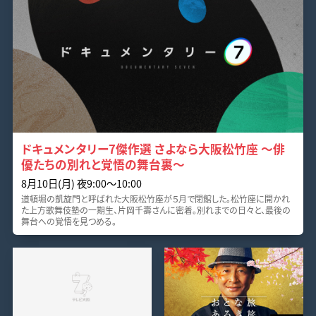
ドキュメンタリー7傑作選 さよなら大阪松竹座 ～俳
優たちの別れと覚悟の舞台裏～
8月10日(月) 夜9:00～10:00
道頓堀の凱旋門と呼ばれた大阪松竹座が５月で閉館した。松竹座に開かれ
た上方歌舞伎塾の一期生、片岡千壽さんに密着。別れまでの日々と、最後の
舞台への覚悟を見つめる。