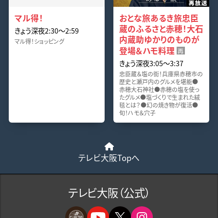
マル得！
おとな旅あるき旅忠臣
蔵のふるさと赤穂！大石
きょう深夜2:30～2:59
内蔵助ゆかりのものが
マル得！ショッピング
登場＆ハモ料理
再
きょう深夜3:05～3:37
忠臣蔵＆塩の街！兵庫県赤穂市の
歴史と瀬戸内のグルメを堪能●
赤穂大石神社●赤穂の塩を使っ
たグルメ●塩づくりで生まれた絨
毯とは？●幻の焼き物が復活●
旬！ハモ＆穴子
テレビ大阪Topへ
テレビ大阪（公式）