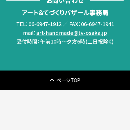
お問い合わせ
アート&てづくりバザール事務局
TEL：06-6947-1912 ／
FAX：06-6947-1941
mail：
art-handmade@tv-osaka.jp
受付時間：午前10時～夕方6時(土日祝除く)
ページTOP