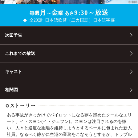
月
金
9:30～放送
毎週
～
曜 あさ
全20話
日本語吹替（二カ国語）
日本語字幕
次回予告
これまでの放送
キャスト
相関図
ある事故がきっかけでパイロットになる夢を諦めたクールなエリ
ート、イ・スヨン(イ・ジェフン)。スヨンは注目されるのを嫌
い、人々と適度な距離を維持しようとするベールに包まれた新人
社員。なるべく静かに空港の業務をこなそうとするが、トラブル