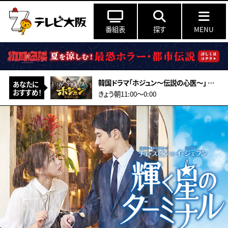
番組表
探す
MENU
韓国ドラマ「ホジュン～伝説の心医～」 ＃27（字幕スーパー）
あなたに
おすすめ！
きょう朝11:00～0:00