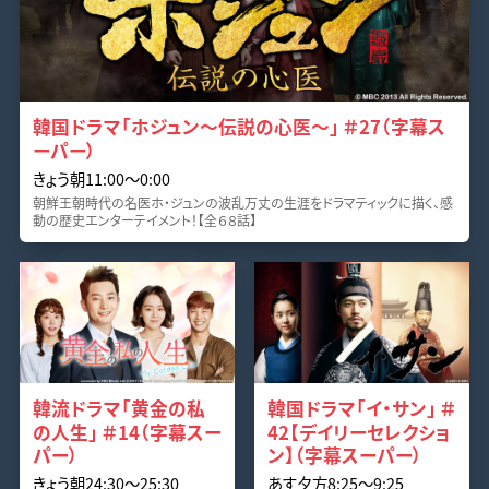
韓国ドラマ「ホジュン～伝説の心医～」 ＃27（字幕ス
ーパー）
きょう朝11:00～0:00
朝鮮王朝時代の名医ホ・ジュンの波乱万丈の生涯をドラマティックに描く、感
動の歴史エンターテイメント！【全６８話】
韓流ドラマ「黄金の私
韓国ドラマ「イ・サン」 ＃
の人生」 ＃14（字幕スー
42【デイリーセレクショ
パー）
ン】（字幕スーパー）
きょう朝24:30～25:30
あす夕方8:25～9:25