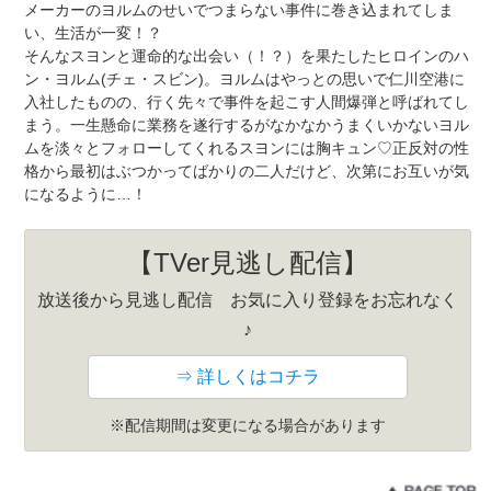
メーカーのヨルムのせいでつまらない事件に巻き込まれてしま
い、生活が一変！？
そんなスヨンと運命的な出会い（！？）を果たしたヒロインのハ
ン・ヨルム(チェ・スビン)。ヨルムはやっとの思いで仁川空港に
入社したものの、行く先々で事件を起こす人間爆弾と呼ばれてし
まう。一生懸命に業務を遂行するがなかなかうまくいかないヨル
ムを淡々とフォローしてくれるスヨンには胸キュン♡正反対の性
格から最初はぶつかってばかりの二人だけど、次第にお互いが気
になるように…！
【TVer見逃し配信】
放送後から見逃し配信 お気に入り登録をお忘れなく
♪
⇒ 詳しくはコチラ
※配信期間は変更になる場合があります