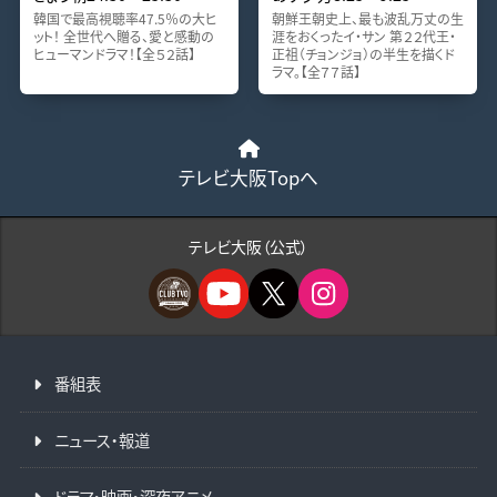
韓国で最高視聴率47.5％の大ヒ
朝鮮王朝史上、最も波乱万丈の生
ット！ 全世代へ贈る、愛と感動の
涯をおくったイ・サン 第２２代王・
ヒューマンドラマ！【全５２話】
正祖（チョンジョ）の半生を描くド
ラマ。【全７７話】
テレビ大阪Topへ
テレビ大阪（公式）
番組表
ニュース・報道
ドラマ・映画・深夜アニメ