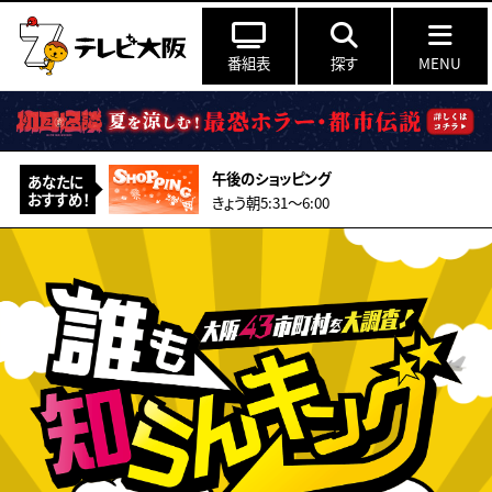
番組表
探す
MENU
午後のショッピング
あなたに
おすすめ！
きょう朝5:31～6:00