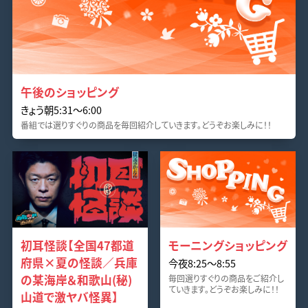
午後のショッピング
きょう朝5:31～6:00
番組では選りすぐりの商品を毎回紹介していきます。どうぞお楽しみに！！
初耳怪談【全国47都道
モーニングショッピング
府県×夏の怪談／兵庫
今夜8:25～8:55
の某海岸＆和歌山(秘)
毎回選りすぐりの商品をご紹介し
ていきます。どうぞお楽しみに！！
山道で激ヤバ怪異】