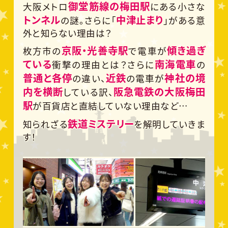
御堂筋線の梅田駅
大阪メトロ
にある小さな
トンネル
中津止まり
の謎。さらに「
」がある意
外と知らない理由は？
京阪・光善寺駅
傾き過ぎ
枚方市の
で電車が
ている
南海電車
衝撃の理由とは？さらに
の
普通と各停
近鉄
神社の境
の違い、
の電車が
内を横断
阪急電鉄の大阪梅田
している訳、
駅
が百貨店と直結していない理由など…
鉄道ミステリー
知られざる
を解明していきま
す！