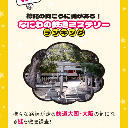
線路の向こうに謎がある！
なにわの鉄道ミステリー
ラ
ン
キ
ン
グ
鉄道大国・大阪
様々な路線が走る
の気にな
謎
る
を徹底調査！