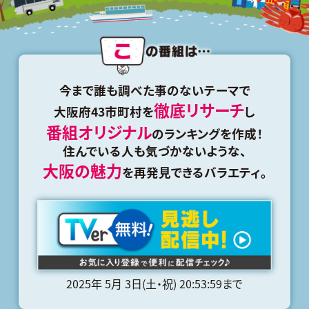
今まで誰も
調べた事のないテーマで
徹底リサーチ
大阪府43市町村を
し
番組オリジナル
のランキングを作成！
住んでいる人も
気づかないような、
大阪の魅力
を
再発見できるバラエティ。
2025年 5月 3日(土・祝) 20:53:59まで