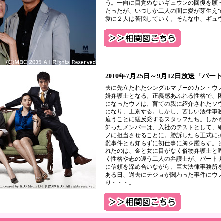
う。一向に目覚めないギュウンの回復を願
だったが、いつしか二人の間に愛が芽生え
愛に２人は苦悩していく。そんな中、ギュ
2010年7月25日～9月12日放送「パ
夫に先立たれたシングルマザーのカン・ウ
婦弁護士となる。正義感あふれる性格で、
になったウノは、育ての親に紹介されたソ
になり、上京する。しかし、苦しい法律事
雇うことに猛反発するスタッフたち。しか
知ったメンバーは、入社のテストとして、
ノに担当させることに。勝訴したら正式に
難事件とも知らずに初仕事に胸を躍らす。
れたのは、金と女に目がなく俗物弁護士と
く性格や志の違う二人の弁護士が、パート
に信頼を深め合いながら、巨大法律事務所
ある日、過去にテジョが関わった事件にウ
り・・・。