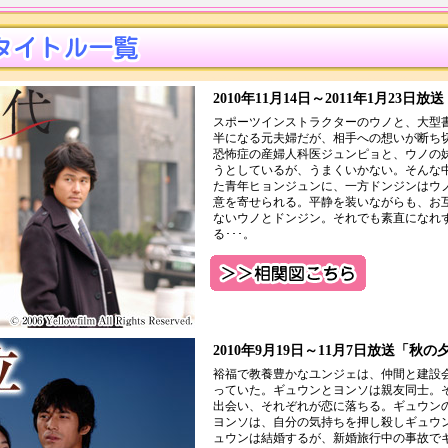
2010年11月14日～2011年1月23日
スポーツインストラクターのウノと、大型
半になる元夫婦だが、相手への想いが断ち
恐怖症の産婦人科医ジュンピョと、ウノの
うとしているが、うまくいかない。そんな
た青年ヒョンジュンに、一方ドンジンはウ
意を寄せられる。平静を装いながらも、お
ないウノとドンジン。それでも素直になれ
る･･･。
2010年9月19日～11月7日放送「秋の
裕福で教養豊かなユンジェは、仲間と建設
っていた。ギュウンとヨンソは親友同士。
出会い、それぞれが恋に落ちる。ギュウン
ヨンソは、自分の気持ちを押し殺しギュウ
ュウンは結婚するが、新婚旅行中の事故で