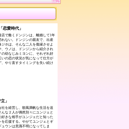
放送「恋愛時代」
書店で働くドンジンは、離婚して1年
切れない。ドンジンの親友で、出産
妹ジホは、そんな二人を復縁させよ
中、ウノは、ドンジンから紹介され
ノの幼なじみミヨンに、それぞれ好
互いの恋の状況が気になって仕方が
ず、やり直すタイミングを失い続け
夕立」
会社を経営し、順風満帆な生活を送
そんな２人が偶然別々にユンジェと
の好きな相手がユンジェだと知った
ンを応援する。やがてユンジェとギ
ギュウンは意識不明になってしま