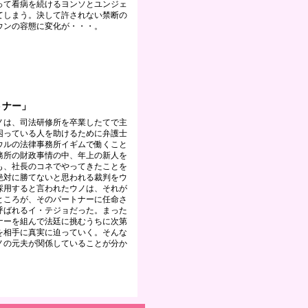
って看病を続けるヨンソとユンジェ
てしまう。決して許されない禁断の
ウンの容態に変化が・・・。
ートナー」
ノは、司法研修所を卒業したてで主
困っている人を助けるために弁護士
ウルの法律事務所イギムで働くこと
務所の財政事情の中、年上の新人を
も、社長のコネでやってきたことを
絶対に勝てないと思われる裁判をウ
採用すると言われたウノは、それが
ところが、そのパートナーに任命さ
呼ばれるイ・テジョだった。まった
ナーを組んで法廷に挑むうちに次第
を相手に真実に迫っていく。そんな
ノの元夫が関係していることが分か