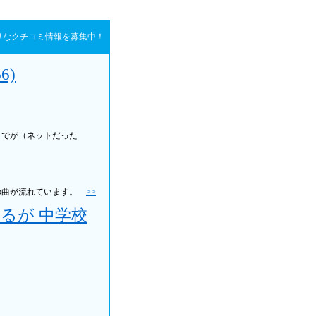
リなクチコミ情報を募集中！
6)
までが（ネットだった
」の曲が流れています。
>>
るが 中学校