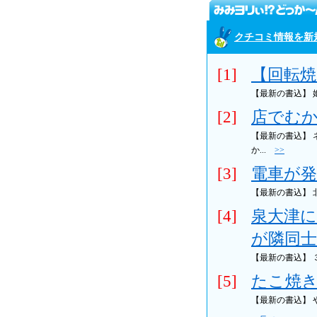
クチコミ情報を新
[1]
【回転焼
【最新の書込】
[2]
店でむか
【最新の書込】
か...
>>
[3]
電車が発
【最新の書込】
[4]
泉大津に
が隣同士
【最新の書込】
[5]
たこ焼き
【最新の書込】