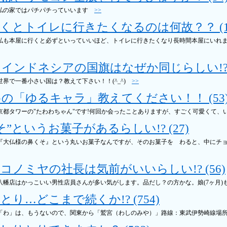
 私の家ではパチパチっていいます
>>
くとトイレに行きたくなるのは何故？？ (1
 私も本屋に行くと必ずといっていいほど、トイレに行きたくなり長時間本屋にいれ
インドネシアの国旗はなぜか同じらしい!? (
世界で一番小さい国は？教えて下さい！！(^_^)
>>
の「ゆるキャラ」教えてください！！ (53
京都タワーの"たわわちゃん"です!何回か会ったことありますが、すごく可愛くて、
そ”というお菓子があるらしい!? (27)
 『大仏様の鼻くそ』という丸いお菓子なんですが、そのお菓子を わると、中にチ
コノミヤの社長は気前がいいらしい!? (56)
 八幡店はかっこいい男性店員さんが多い気がします。品だし？の方かな。娘(7ヶ月
り…どこまで続くか!? (754)
 「わ」は、もうないので、関東から「鷲宮（わしのみや）」路線：東武伊勢崎線