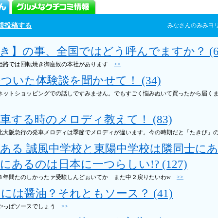
規投稿する
みなさんのみみヨ
き】の事、全国ではどう呼んでますか？ (6
 姫路では回転焼き御座候の本社があります
>>
ついた体験談を聞かせて！ (34)
 ネットショッピングでの話しですみません。でもすごく悩みぬいて買ったから届く
車する時のメロディ教えて！ (83)
 北大阪急行の発車メロディは季節でメロディが違います。今の時期だと「たきび
ある 誠風中学校と東陽中学校は隣同士にあ
にあるのは日本に一つらしい!? (127)
 ３年間たのしかったァ受験しんどぉいてか また中２戻りたいわw
>>
には醤油？それともソース？ (41)
 やっぱソースでしょう
>>