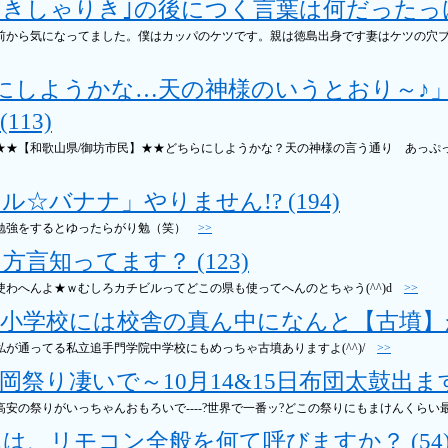
きしゃりき｣の後につく言葉は何だったっけ？ 
 前から気になってました。僕はカッパのケツです。親は徳島出身です妻はケツの穴
にしようかな…天の神様のいうとおり～♪
113)
★【和歌山県/御坊市民】★★どちらにしようかな？天の神様の言う通り あっぷっぷの1.2.
ル☆バナナ」やりません!? (194)
 勉強をするとゆったらがり勉（笑）
>>
方言知ってます？ (123)
使わへんよ★ｗむしろカチビルってどこの県も使ってへんのとちゃう(^^)d
>>
小学校には校舎の真ん中になんと【古墳】が!!
私が通ってる私立追手門学院中学校にもめっちゃ古墳ありますよ(^^)/
>>
岡祭り凄いで～10月14&15日布団太鼓出ます！
高安の祭りがいっちゃんおもろいで----?世界で一番ッ?どこの祭りにもまけんくらい
は、リモコン全般を何て呼びますか？ (54