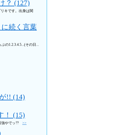
(127)
ブリキです。出身は関
」に続く言葉
3.4.5...(その日...
 (14)
 (15)
最強やでッ??
>>
)