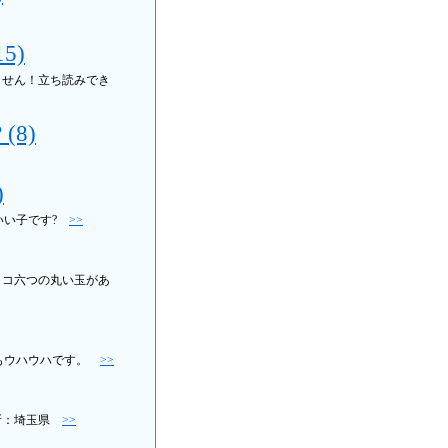
5)
ません！立ち読みでき
8)
)
いい子です?
>>
ョコ六つの丸い玉があ
)もウハウハです。
>>
場所：埼玉県
>>