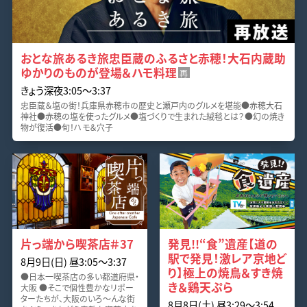
おとな旅あるき旅忠臣蔵のふるさと赤穂！大石内蔵助
ゆかりのものが登場＆ハモ料理
再
きょう深夜3:05～3:37
忠臣蔵＆塩の街！兵庫県赤穂市の歴史と瀬戸内のグルメを堪能●赤穂大石
神社●赤穂の塩を使ったグルメ●塩づくりで生まれた絨毯とは？●幻の焼き
物が復活●旬！ハモ＆穴子
片っ端から喫茶店＃37
発見!!“食”遺産【道の
駅で発見！激レア京地ど
8月9日(日) 昼3:05～3:37
り】極上の焼鳥＆すき焼
●日本一喫茶店の多い都道府県・
き＆鶏天ぷら
大阪 ●そこで個性豊かなリポー
ターたちが、大阪のいろ～んな街
8月8日(土) 昼3:29～3:54