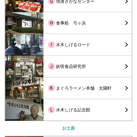
G
境港さかなセンター
H
食事処 弓ヶ浜
I
水木しげるロード
J
妖怪食品研究所
K
まぐろラーメン本舗 太陽軒
L
水木しげる記念館
お土産