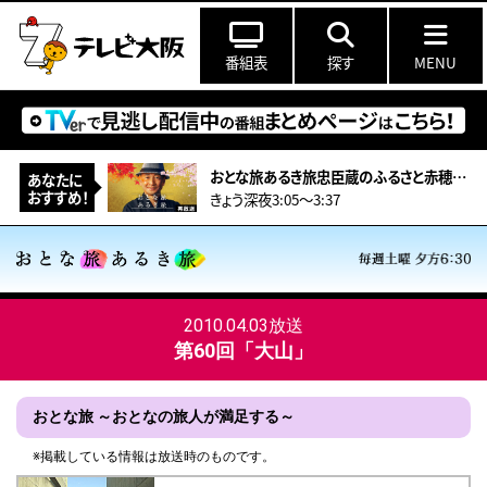
番組表
探す
MENU
おとな旅あるき旅忠臣蔵のふるさと赤穂！大石内蔵助ゆかりのものが登場＆ハモ料理
あなたに
おすすめ！
きょう深夜3:05～3:37
2010.04.03放送
第60回「大山」
おとな旅 ～おとなの旅人が満足する～
※掲載している情報は放送時のものです。