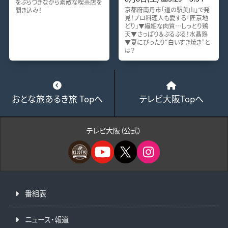
をぶらつきながら素敵な喫茶店を
京都府南丹市「道の駅美山」で発
聞き込み！
見！プロ料理人も愛する「匠京地
どり」▼繊細な肉質…しっとり鶏
天▼さっぱり＆ぷるぷる！水晶鶏
▼夏にぴったり“白いすき焼き”と
は？
おとな旅あるき旅 Topへ
テレビ大阪Topへ
テレビ大阪（公式）
番組表
ニュース・報道