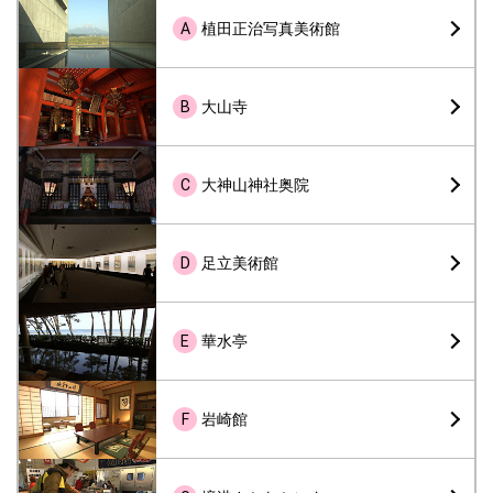
A
植田正治写真美術館
B
大山寺
C
大神山神社奥院
D
足立美術館
E
華水亭
F
岩崎館