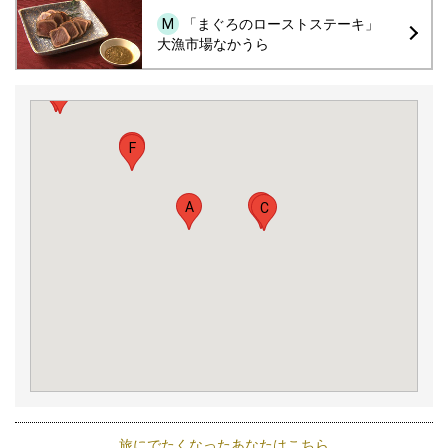
M
「まぐろのローストステーキ」
大漁市場なかうら
J
L
K
I
M
H
G
E
F
B
A
C
D
旅にでたくなったあなたはこちら