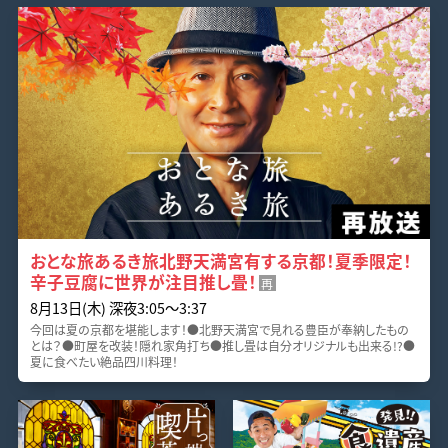
おとな旅あるき旅北野天満宮有する京都！夏季限定！
辛子豆腐に世界が注目推し畳！
再
8月13日(木) 深夜3:05～3:37
今回は夏の京都を堪能します！●北野天満宮で見れる豊臣が奉納したもの
とは？●町屋を改装！隠れ家角打ち●推し畳は自分オリジナルも出来る!?●
夏に食べたい絶品四川料理！