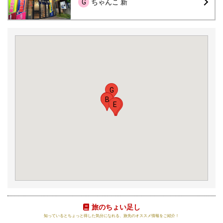
G
ちゃんこ 新
G
A
B
F
E
C
D
旅のちょい足し
知っているとちょっと得した気分になれる、旅先のオススメ情報をご紹介！