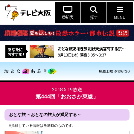
番組表
探す
MENU
おとな旅あるき旅北野天満宮有する京都！夏
あなたに
おすすめ！
8月13日(木) 深夜3:05～3:37
2018.5.19放送
第444回「おおさか東線」
おとな旅 ～おとなの旅人が満足する～
※掲載している情報は放送時のものです。