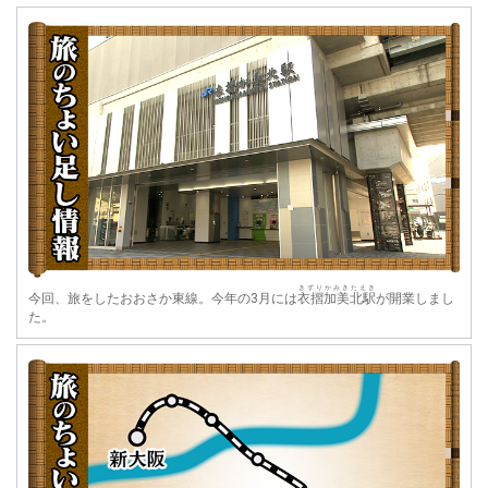
きずり
かみきたえき
今回、旅をしたおおさか東線。今年の3月には
衣摺
加美北駅
が開業しまし
た。