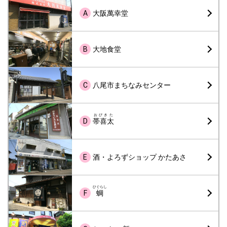
A
大阪萬幸堂
B
大地食堂
C
八尾市まちなみセンター
おびきた
D
帯喜太
E
酒・よろずショップ かたあさ
ひぐらし
F
蜩