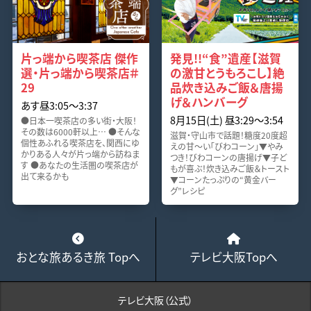
片っ端から喫茶店 傑作
発見!!“食”遺産【滋賀
選・片っ端から喫茶店＃
の激甘とうもろこし】絶
29
品炊き込みご飯＆唐揚
げ＆ハンバーグ
あす昼3:05～3:37
8月15日(土) 昼3:29～3:54
●日本一喫茶店の多い街・大阪！
その数は6000軒以上… ●そんな
滋賀・守山市で話題！糖度20度超
個性あふれる喫茶店を、関西にゆ
えの甘～い「びわコーン」▼やみ
かりある人々が片っ端から訪ねま
つき！びわコーンの唐揚げ▼子ど
す ●あなたの生活圏の喫茶店が
もが喜ぶ！炊き込みご飯＆トースト
出て来るかも
▼コーンたっぷりの“黄金バー
グ”レシピ
おとな旅あるき旅 Topへ
テレビ大阪Topへ
テレビ大阪（公式）