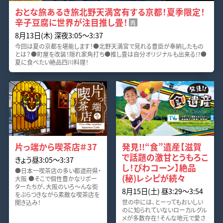
おとな旅あるき旅北野天満宮有する京都！夏季限定！
辛子豆腐に世界が注目推し畳！
再
8月13日(木) 深夜3:05～3:37
今回は夏の京都を堪能します！●北野天満宮で見れる豊臣が奉納したもの
とは？●町屋を改装！隠れ家角打ち●推し畳は自分オリジナルも出来る!?●
夏に食べたい絶品四川料理！
片っ端から喫茶店＃37
発見!!“食”遺産【滋賀
で話題の激甘とうもろこ
きょう昼3:05～3:37
し！びわコーン】絶品
●日本一喫茶店の多い都道府県・
(秘)レシピが続々
大阪 ●そこで個性豊かなリポー
ターたちが、大阪のいろ～んな街
8月15日(土) 昼3:29～3:54
をぶらつきながら素敵な喫茶店を
世の中には、とーってもおいしい
聞き込み！
のに知られていないローカルグル
メが多数存在！そんな地元で愛さ