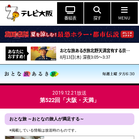
番組表
探す
MENU
おとな旅あるき旅北野天満宮有する京都！夏季限定！辛子豆腐に世界が注目推し畳！
あなたに
おすすめ！
8月13日(木) 深夜3:05～3:37
2019.12.21放送
第522回「大阪・天満」
おとな旅 ～おとなの旅人が満足する～
※掲載している情報は放送時のものです。