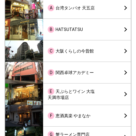
A
台湾タンパオ 天五店
B
HATSUTATSU
C
大阪くらしの今昔館
D
関西卓球アカデミー
E
天ぷらとワイン 大塩
天満市場店
F
恵酒真楽 やまなか
G
蟹ラーメン専門店