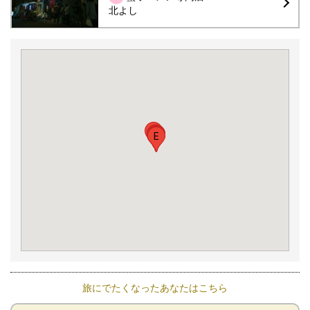
北よし
D
B
C
G
A
F
E
旅にでたくなったあなたはこちら