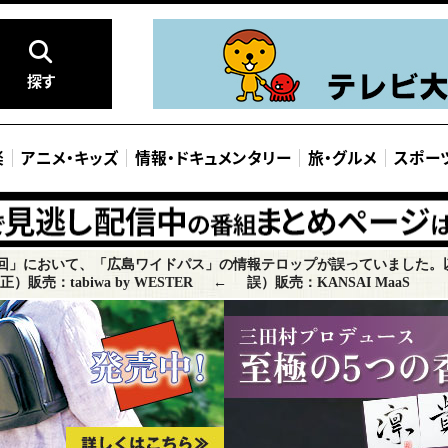
探す
楽
アニメ
・
キッズ
情報
・
ドキュメンタリー
旅
・
グルメ
スポー
次回」において、「広島ワイドパス」の情報テロップが誤っていました。
正）販売：tabiwa by WESTER
←
誤）販売：KANSAI MaaS