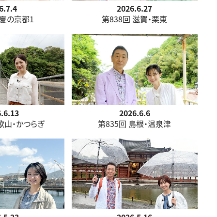
6.7.4
2026.6.27
 夏の京都1
第838回 滋賀・栗東
.6.13
2026.6.6
和歌山・かつらぎ
第835回 島根・温泉津