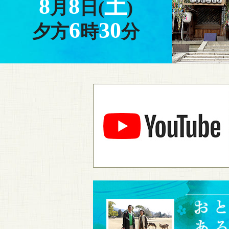
8
8
土
月
日(
)
6
30
夕方
時
分