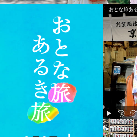
おとな旅あるき
play
10
10