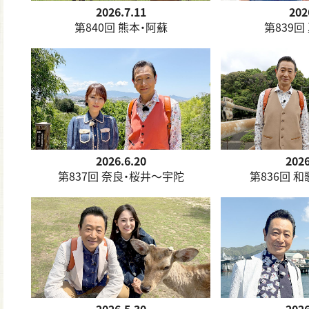
2026.7.11
202
第840回 熊本・阿蘇
第839回
2026.6.20
2026
第837回 奈良・桜井～宇陀
第836回 