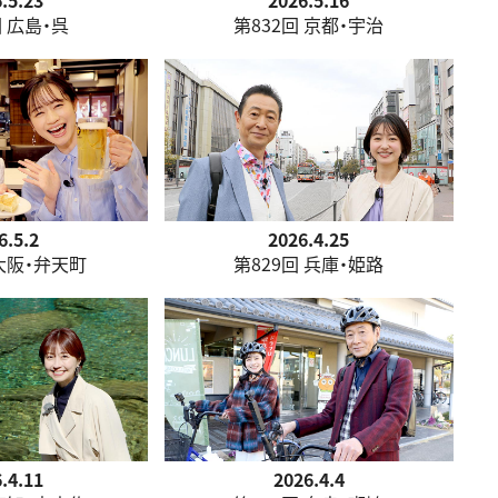
.5.23
2026.5.16
回 広島・呉
第832回 京都・宇治
6.5.2
2026.4.25
 大阪・弁天町
第829回 兵庫・姫路
.4.11
2026.4.4