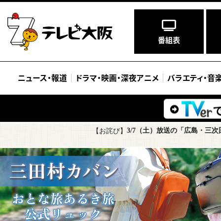
番組表
ニュース
・
報道
ドラマ
・
映画
・
深夜アニメ
バラエティ
・
音
3/7（土）放送の「広島・三
【お詫び】