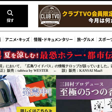
探す
楽
アニメ
・
キッズ
情報
・
ドキュメンタリー
旅
・
グルメ
スポー
次回」において、「広島ワイドパス」の情報テロップが誤っていました。
正）販売：tabiwa by WESTER
←
誤）販売：KANSAI MaaS