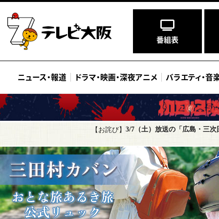
番組表
ニュース
・
報道
ドラマ
・
映画
・
深夜アニメ
バラエティ
・
音
3/7（土）放送の「広島・三
【お詫び】