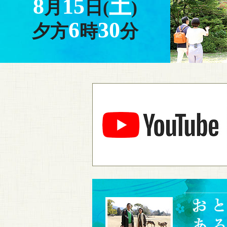
8
15
土
月
日(
)
6
30
夕方
時
分