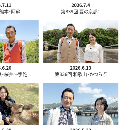
.7.11
2026.7.4
 熊本・阿蘇
第839回 夏の京都1
.6.20
2026.6.13
奈良・桜井～宇陀
第836回 和歌山・かつらぎ