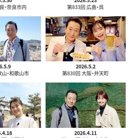
.5.30
2026.5.23
奈良・奈良市内
第833回 広島・呉
6.5.9
2026.5.2
和歌山・和歌山市
第830回 大阪・弁天町
.4.18
2026.4.11