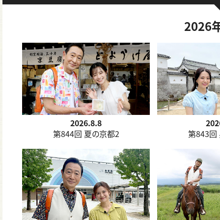
202
2026.8.8
202
第844回 夏の京都2
第843回