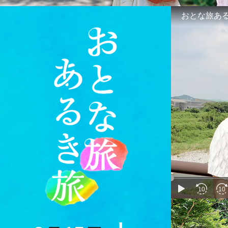
おとな旅あるき旅
play
10
10