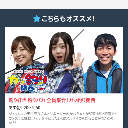
こちらもオススメ！
釣り好き 釣りバカ 全員集合！ガッ釣り関西
あす朝9:20～9:50
ジャッカルの田中亜衣さんとリポーターのかわちゃんが和歌山県・印南でイ
カメタルに挑戦。スッテを手にした2人はスルメイカを釣ることができるの
か？！