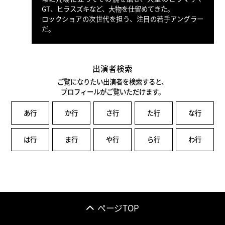
GT、ヒラスズキなど、大物を仕留めてきた。
ロックショアの次世代を担う、注目の若手アングラー
だ。
出演者検索
ご覧になりたい出演者を検索すると、
プロフィールがご覧いただけます。
あ行
か行
さ行
た行
な行
は行
ま行
や行
ら行
わ行
ページTOP