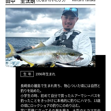
田中 圭汰朗
生 年
1996年生まれ
長崎県の離島で生まれ育ち、物心ついた頃には自然と
釣りを始めた。
小学生の時、初めて自分で買ったルアーでシーバスを
釣ったことをきっかけに本格的に釣りにハマり、13歳
の頃にロックショアの釣りにのめり込む。
常に荒磯に立ってその腕を磨き、大型のヒラマサや