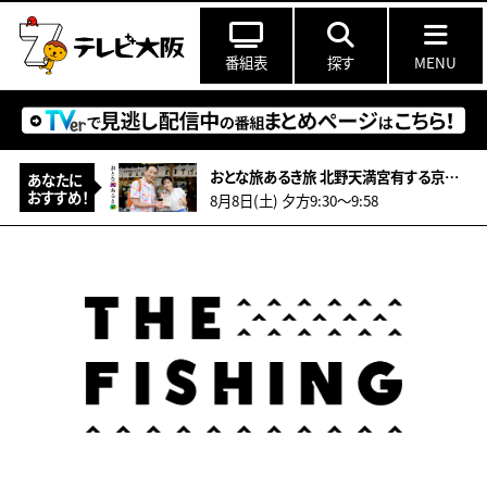
番組表
探す
MENU
おとな旅あるき旅 北野天満宮有する京都！夏季限定！辛子豆腐に世界が注目推し畳！
あなたに
おすすめ！
8月8日(土) 夕方9:30～9:58