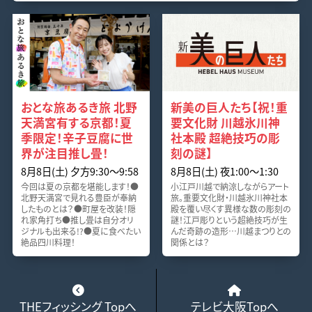
おとな旅あるき旅 北野
新美の巨人たち【祝！重
天満宮有する京都！夏
要文化財 川越氷川神
季限定！辛子豆腐に世
社本殿 超絶技巧の彫
界が注目推し畳！
刻の謎】
8月8日(土) 夕方9:30～9:58
8月8日(土) 夜1:00～1:30
今回は夏の京都を堪能します！●
小江戸川越で納涼しながらアート
北野天満宮で見れる豊臣が奉納
旅。重要文化財・川越氷川神社本
したものとは？●町屋を改装！隠
殿を覆い尽くす異様な数の彫刻の
れ家角打ち●推し畳は自分オリ
謎！江戸彫りという超絶技巧が生
ジナルも出来る!?●夏に食べたい
んだ奇跡の造形…川越まつりとの
絶品四川料理！
関係とは？
THEフィッシング Topへ
テレビ大阪Topへ