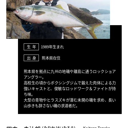
生 年
1989年生まれ
出 身
熊本県在住
熊本県を拠点に九州の地磯や離島に通うロックショア
アングラー。
高校生の頃からボクシングジムで鍛えた肉体による力
強いキャストと、俊敏なロッドワーク＆ファイトが持
ち味。
大型の青物やヒラスズキが潜む未開の磯を求め、長い
山歩きも辞さない磯の求道者だ。
たなか けいたろう
Keitaro Tanaka