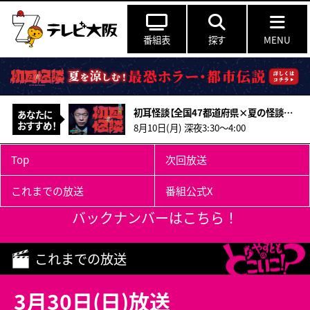
番組表
探す
MENU
初耳怪談【全国47都道府県×夏の怪談／兵庫の某海岸＆和歌山(秘)山道で激ヤバ怪異】
あなたに
おすすめ！
8月10日(月) 深夜3:30～4:00
Top
次回放送
これまでの放送
番組公式X
バックナンバーはこちら！
これまでの放送
3月30日(日)放送