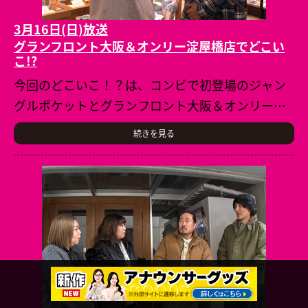
3月16日(日)放送
グランフロント大阪＆オンリー淀屋橋店でどこい
こ!?
今回のどこいこ！？は、コンビで初登場のジャン
グルポケットとグランフロント大阪＆オンリー淀
屋橋店でお買い物♪はたしてどんなお買い物にな
続きを見る
るのやら～