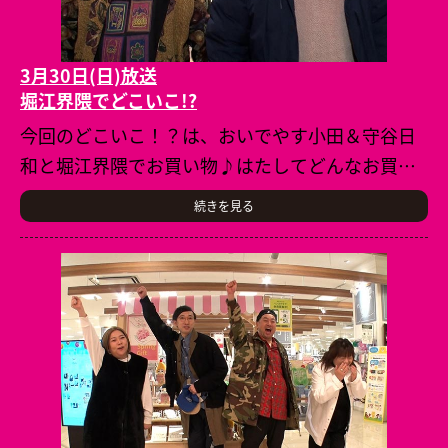
3月30日(日)放送
堀江界隈でどこいこ!?
今回のどこいこ！？は、おいでやす小田＆守谷日
和と堀江界隈でお買い物♪はたしてどんなお買い
物になるのやら～
続きを見る