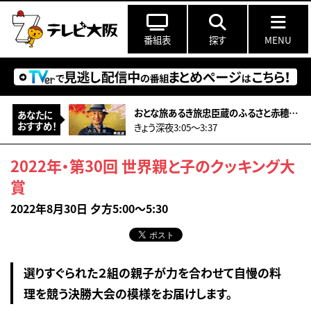
番組表
探す
MENU
おとな旅あるき旅忠臣蔵のふるさと赤穂！大石内蔵助ゆかりのものが登場＆ハモ料理
あなたに
おすすめ！
きょう深夜3:05〜3:37
2022年・第30回 世界親と子のクッキング大
賞
2022年8月30日 夕方5:00～5:30
選りすぐられた２組の親子が力を合わせて自慢の料
理を競う決勝大会の模様をお届けします。