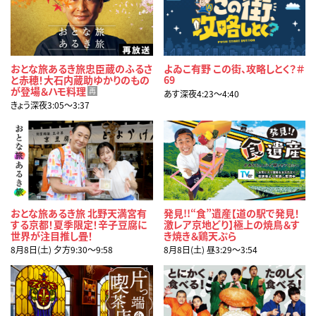
おとな旅あるき旅忠臣蔵のふるさ
よゐこ有野 この街、攻略しとく？＃
と赤穂！大石内蔵助ゆかりのもの
69
が登場＆ハモ料理
再
あす深夜4:23〜4:40
きょう深夜3:05〜3:37
おとな旅あるき旅 北野天満宮有
発見!!“食”遺産【道の駅で発見！
する京都！夏季限定！辛子豆腐に
激レア京地どり】極上の焼鳥＆す
世界が注目推し畳！
き焼き＆鶏天ぷら
8月8日(土) 夕方9:30〜9:58
8月8日(土) 昼3:29〜3:54