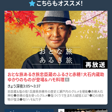
こちらもオススメ！
おとな旅あるき旅忠臣蔵のふるさと赤穂！大石内蔵助
ゆかりのものが登場＆ハモ料理
再
きょう深夜3:05〜3:37
忠臣蔵＆塩の街！兵庫県赤穂市の歴史と瀬戸内のグルメを堪能●赤穂大石
神社●赤穂の塩を使ったグルメ●塩づくりで生まれた絨毯とは？●幻の焼き
物が復活●旬！ハモ＆穴子