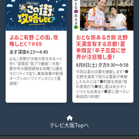
よゐこ有野 この街、攻
おとな旅あるき旅 北野
略しとく？＃69
天満宮有する京都！夏
季限定！辛子豆腐に世
あす深夜4:23〜4:40
界が注目推し畳！
よゐこ有野が大阪の街をゆる～く
歩く“冒険系”街ブラ番組▽大阪・
8月8日(土) 夕方9:30〜9:58
豊中市の服部緑地を攻略！公園を
今回は夏の京都を堪能します！●
モビリティで巡り、乗馬体験や新規
北野天満宮で見れる豊臣が奉納
オープンのハワイアンカフェで夏
したものとは？●町屋を改装！隠
満喫！
れ家角打ち●推し畳は自分オリ
ジナルも出来る!?●夏に食べたい
絶品四川料理！
テレビ大阪Topへ