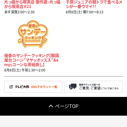
片っ端から喫茶店 傑作選・片っ端
千原ジュニアの軽トラで食べるメ
から喫茶店＃21
シが一番ウマイ！！
あす深夜2:00〜2:30
8月8日(土) 朝7:00〜8:15
優香のサンデークッキング【韓国
屋台コーン“マヤッオッスス”&a
mp;コーンな茶碗蒸し】
8月8日(土) 午前1:30〜2:00
ページTOP