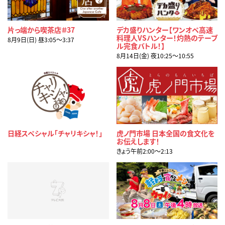
片っ端から喫茶店＃37
デカ盛りハンター【ワンオペ高速
料理人VSハンター！灼熱のテーブ
8月9日(日) 昼3:05〜3:37
ル完食バトル！】
8月14日(金) 夜10:25〜10:55
日経スペシャル「チャリキシャ！」
虎ノ門市場 日本全国の食文化を
お伝えします！
きょう午前2:00〜2:13