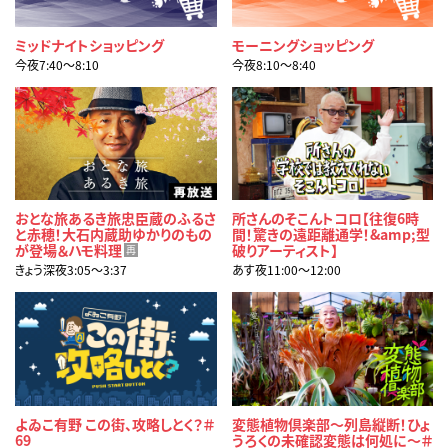
ミッドナイトショッピング
モーニングショッピング
今夜7:40〜8:10
今夜8:10〜8:40
おとな旅あるき旅忠臣蔵のふるさ
所さんのそこんトコロ【往復6時
と赤穂！大石内蔵助ゆかりのもの
間！驚きの遠距離通学！&amp;型
が登場＆ハモ料理
破りアーティスト】
再
きょう深夜3:05〜3:37
あす夜11:00〜12:00
よゐこ有野 この街、攻略しとく？＃
変態植物倶楽部～列島縦断！ひょ
69
うろくの未確認変態は何処に～＃