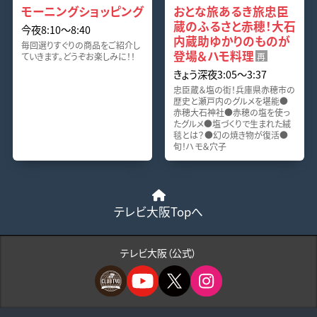
モーニングショッピング
おとな旅あるき旅忠臣
蔵のふるさと赤穂！大石
今夜8:10〜8:40
内蔵助ゆかりのものが
毎回選りすぐりの商品をご紹介し
登場＆ハモ料理
ていきます。どうぞお楽しみに！！
再
きょう深夜3:05〜3:37
忠臣蔵＆塩の街！兵庫県赤穂市の
歴史と瀬戸内のグルメを堪能●
赤穂大石神社●赤穂の塩を使っ
たグルメ●塩づくりで生まれた絨
毯とは？●幻の焼き物が復活●
旬！ハモ＆穴子
テレビ大阪Topへ
テレビ大阪（公式）