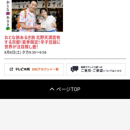
おとな旅あるき旅 北野天満宮有
する京都！夏季限定！辛子豆腐に
世界が注目推し畳！
8月8日(土) 夕方9:30〜9:58
ページTOP