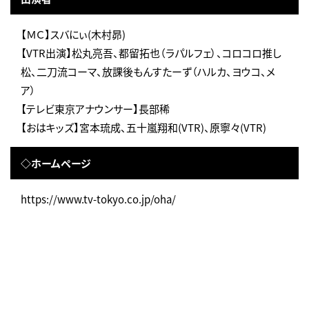
【ＭＣ】スバにぃ(木村昴)
【VTR出演】松丸亮吾、都留拓也（ラパルフェ）、コロコロ推し
松、二刀流コーマ、放課後もんすたーず（ハルカ、ヨウコ、メ
ア）
【テレビ東京アナウンサー】長部稀
【おはキッズ】宮本琉成、五十嵐翔和(VTR)、原寧々(VTR)
◇ホームページ
https://www.tv-tokyo.co.jp/oha/