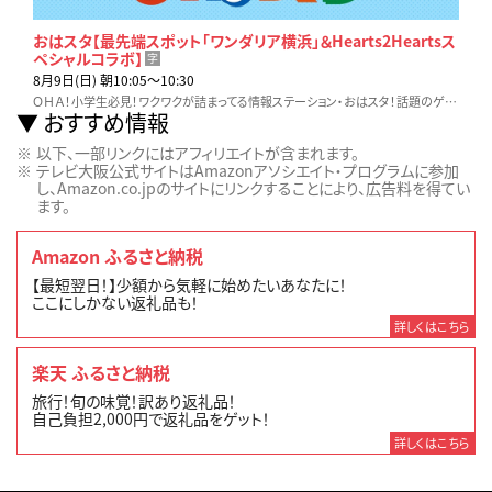
おはスタ【最先端スポット「ワンダリア横浜」＆Hearts2Heartsス
ペシャルコラボ】
字
8月9日(日) 朝10:05〜10:30
ＯＨＡ！小学生必見！ワクワクが詰まってる情報ステーション・おはスタ！話題のゲームやホビー、アニメ、映画など…見逃せない最新情報をお届け！！
おすすめ情報
以下、一部リンクにはアフィリエイトが含まれます。
テレビ大阪公式サイトはAmazonアソシエイト・プログラムに参加
し、Amazon.co.jpのサイトにリンクすることにより、広告料を得てい
ます。
Amazon ふるさと納税
【最短翌日！】少額から気軽に始めたいあなたに！
ここにしかない返礼品も！
詳しくはこちら
楽天 ふるさと納税
旅行！旬の味覚！訳あり返礼品！
自己負担2,000円で返礼品をゲット！
詳しくはこちら