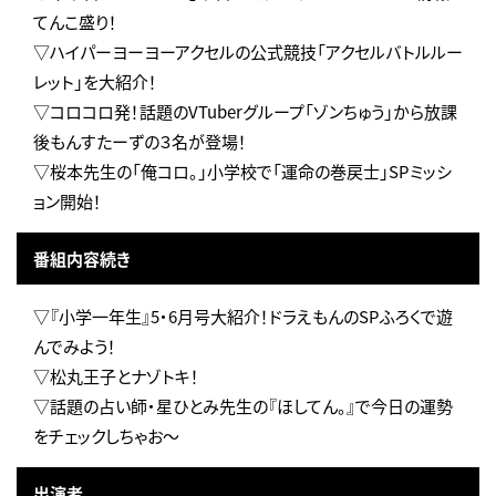
てんこ盛り！
▽ハイパーヨーヨーアクセルの公式競技「アクセルバトルルー
レット」を大紹介！
▽コロコロ発！話題のVTuberグループ「ゾンちゅう」から放課
後もんすたーずの３名が登場！
▽桜本先生の「俺コロ。」小学校で「運命の巻戻士」SPミッシ
ョン開始！
番組内容続き
▽『小学一年生』5・6月号大紹介！ドラえもんのSPふろくで遊
んでみよう！
▽松丸王子とナゾトキ！
▽話題の占い師・星ひとみ先生の『ほしてん。』で今日の運勢
をチェックしちゃお～
出演者