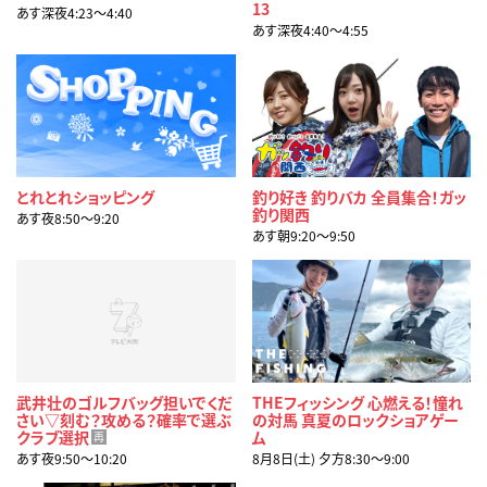
13
あす深夜4:23〜4:40
あす深夜4:40〜4:55
とれとれショッピング
釣り好き 釣りバカ 全員集合！ガッ
釣り関西
あす夜8:50〜9:20
あす朝9:20〜9:50
武井壮のゴルフバッグ担いでくだ
THEフィッシング 心燃える！憧れ
さい▽刻む？攻める？確率で選ぶ
の対馬 真夏のロックショアゲー
クラブ選択
ム
再
あす夜9:50〜10:20
8月8日(土) 夕方8:30〜9:00