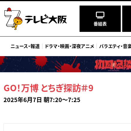
番組表
ニュース
・
報道
ドラマ
・
映画
・
深夜アニメ
バラエティ
・
音
GO！万博 とちぎ探訪＃9
2025年6月7日 朝7:20～7:25