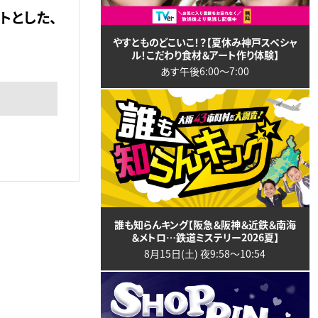
トとした、
やすとものどこいこ！？【夏休み神戸スペシャ
ル！こだわり食材＆アート作り体験】
あす午後6:00〜7:00
誰も知らんキング【阪急＆阪神＆近鉄＆南海
＆メトロ…鉄道ミステリー2026夏】
8月15日(土) 夜9:58〜10:54