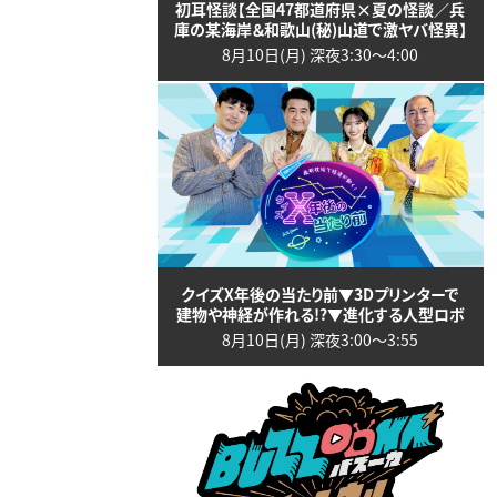
初耳怪談【全国47都道府県×夏の怪談／兵
庫の某海岸＆和歌山(秘)山道で激ヤバ怪異】
8月10日(月) 深夜3:30〜4:00
クイズX年後の当たり前▼3Dプリンターで
建物や神経が作れる!?▼進化する人型ロボ
8月10日(月) 深夜3:00〜3:55