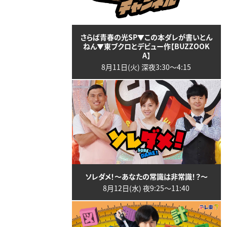
さらば青春の光SP▼この本ダレが書いとん
ねん▼東ブクロとデビュー作【BUZZOOK
A】
8月11日(火) 深夜3:30〜4:15
ソレダメ！～あなたの常識は非常識！？～
8月12日(水) 夜9:25〜11:40