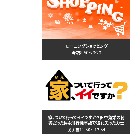
モーニングショッピング
今夜8:50〜9:20
家、ついて行ってイイですか？田中角栄の秘
書だった男＆飛行機事故で彼女失った力士
あす夜11:50〜12:54