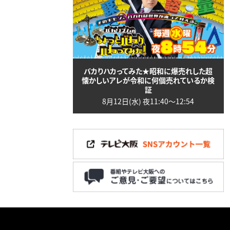
バカりハカってみた★昭和に爆売れした超
懐かしいアレが令和に何個売れているか検
証
8月12日(水) 夜11:40〜12:54