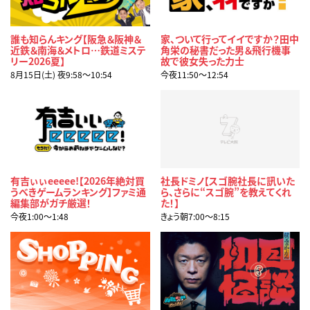
誰も知らんキング【阪急＆阪神＆
家、ついて行ってイイですか？田中
近鉄＆南海＆メトロ…鉄道ミステ
角栄の秘書だった男＆飛行機事
リー2026夏】
故で彼女失った力士
8月15日(土) 夜9:58〜10:54
今夜11:50〜12:54
有吉ぃぃeeeee!【2026年絶対買
社長ドミノ【スゴ腕社長に訊いた
うべきゲームランキング】ファミ通
ら、さらに“スゴ腕”を教えてくれ
編集部がガチ厳選！
た！】
今夜1:00〜1:48
きょう朝7:00〜8:15