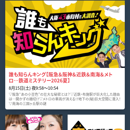
誰も知らんキング【阪急＆阪神＆近鉄＆南海＆メト
ロ…鉄道ミステリー2026夏】
8月15日(土) 夜9:58〜10:54
▽阪急“あの小豆色”の壮大な秘密とは？▽近鉄・布施駅が巨大化した理由
は…開かずの踏切!?▽メトロの車両が消える!?地下の(秘)巨大空間に潜入！
▽南海の三国ヶ丘駅の謎