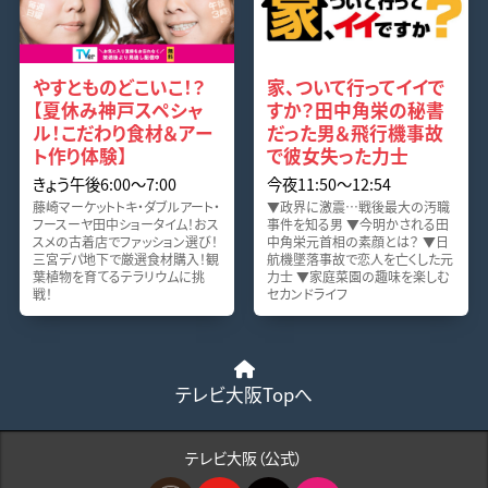
やすとものどこいこ！？
家、ついて行ってイイで
【夏休み神戸スペシャ
すか？田中角栄の秘書
ル！こだわり食材＆アー
だった男＆飛行機事故
ト作り体験】
で彼女失った力士
きょう午後6:00〜7:00
今夜11:50〜12:54
藤崎マーケットトキ・ダブルアート・
▼政界に激震…戦後最大の汚職
フースーヤ田中ショータイム！おス
事件を知る男 ▼今明かされる田
スメの古着店でファッション選び！
中角栄元首相の素顔とは？ ▼日
三宮デパ地下で厳選食材購入！観
航機墜落事故で恋人を亡くした元
葉植物を育てるテラリウムに挑
力士 ▼家庭菜園の趣味を楽しむ
戦！
セカンドライフ
テレビ大阪Topへ
テレビ大阪（公式）