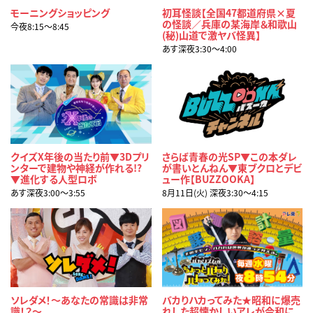
モーニングショッピング
初耳怪談【全国47都道府県×夏
の怪談／兵庫の某海岸＆和歌山
今夜8:15〜8:45
(秘)山道で激ヤバ怪異】
あす深夜3:30〜4:00
クイズX年後の当たり前▼3Dプリ
さらば青春の光SP▼この本ダレ
ンターで建物や神経が作れる!?
が書いとんねん▼東ブクロとデビ
▼進化する人型ロボ
ュー作【BUZZOOKA】
あす深夜3:00〜3:55
8月11日(火) 深夜3:30〜4:15
ソレダメ！～あなたの常識は非常
バカりハカってみた★昭和に爆売
識！？～
れした超懐かしいアレが令和に