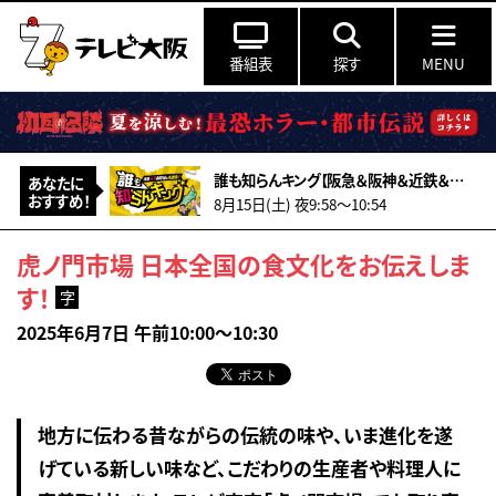
番組表
探す
MENU
誰も知らんキング【阪急＆阪神＆近鉄＆南海＆メトロ…鉄道ミステリー2026夏】
あなたに
おすすめ！
8月15日(土) 夜9:58〜10:54
虎ノ門市場 日本全国の食文化をお伝えしま
す！
字
2025年6月7日 午前10:00～10:30
地方に伝わる昔ながらの伝統の味や、いま進化を遂
げている新しい味など、こだわりの生産者や料理人に