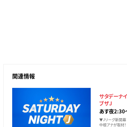
関連情報
サタデーナイ
ブザJ
あす夜2:30
▼Jリーグ新開幕！
中根アナが取材！