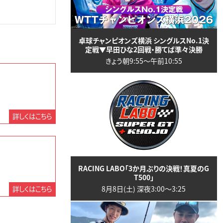
卓球チャンピオンズ横浜 シングルスNo.1決
定戦▼早田ひな2回戦・勝てば準々決勝
きょう朝9:55〜午前10:55
詳しくはこちら
RACING LABO「3か月ぶりの決戦！真夏のG
T500」
8月8日(土) 深夜3:00〜3:25
詳しくはこちら