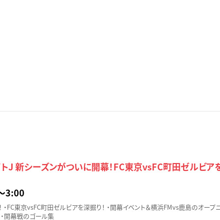
トJ 新シーズンがついに開幕！FC東京vsFC町田ゼルビア
〜3:00
 ・FC東京vsFC町田ゼルビアを深掘り！ ・開幕イベント＆横浜FMvs鹿島のオープ
 ・開幕戦のゴール集