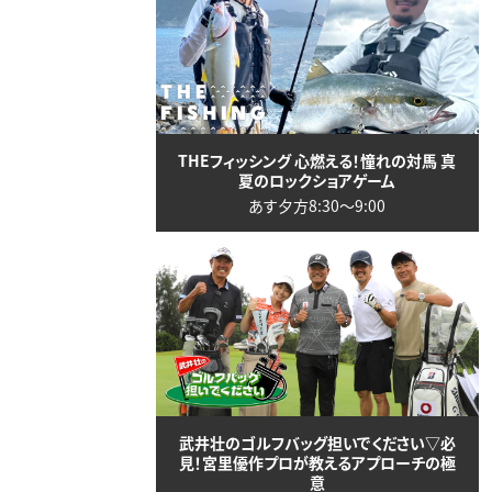
THEフィッシング 心燃える！憧れの対馬 真
夏のロックショアゲーム
あす夕方8:30〜9:00
武井壮のゴルフバッグ担いでください▽必
見！宮里優作プロが教えるアプローチの極
意