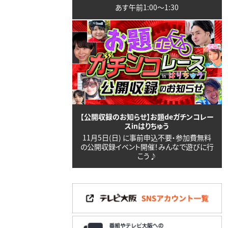
あす午前1:00〜1:30
【公開収録のお知らせ】お題deガチンコレー
スinはりちゅう
11月5日(日) に事前申込不要・参加費無料
の公開収録イベント開催！みんなで遊びに行
こう♪