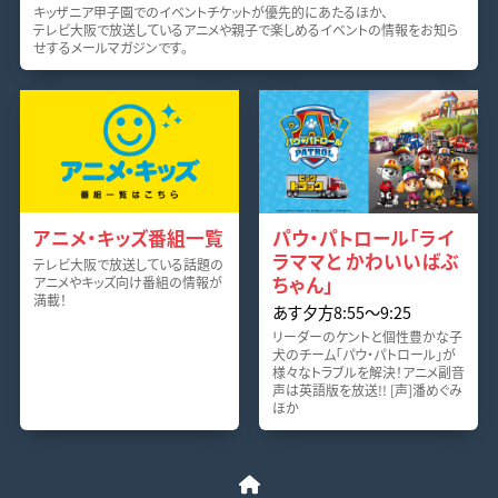
キッザニア甲子園でのイベントチケットが優先的にあたるほか、
テレビ大阪で放送しているアニメや親子で楽しめるイベントの情報をお知ら
せするメールマガジンです。
アニメ・キッズ番組一覧
パウ・パトロール「ライ
ラママと かわいいばぶ
テレビ大阪で放送している話題の
ちゃん」
アニメやキッズ向け番組の情報が
満載！
あす夕方8:55〜9:25
リーダーのケントと個性豊かな子
犬のチーム「パウ・パトロール」が
様々なトラブルを解決！アニメ副音
声は英語版を放送!! [声]潘めぐみ
ほか