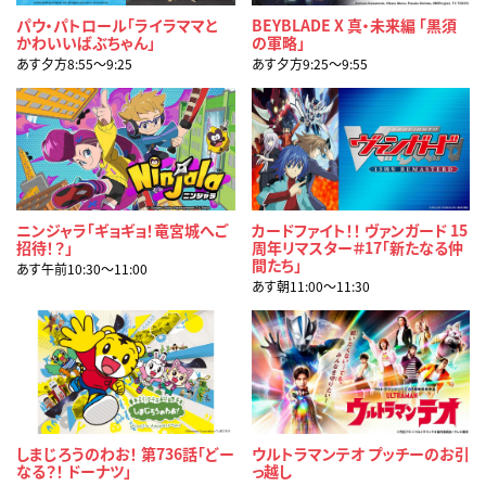
パウ・パトロール「ライラママと
BEYBLADE X 真・未来編 「黒須
かわいいばぶちゃん」
の軍略」
あす夕方8:55〜9:25
あす夕方9:25〜9:55
ニンジャラ「ギョギョ！竜宮城へご
カードファイト！！ ヴァンガード 15
招待！？」
周年リマスター＃17「新たなる仲
間たち」
あす午前10:30〜11:00
あす朝11:00〜11:30
しまじろうのわお！ 第736話「どー
ウルトラマンテオ プッチーのお引
なる？！ ドーナツ」
っ越し