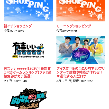
朝イチショッピング
モーニングショッピング
今夜8:20〜8:50
今夜8:50〜9:20
有吉ぃぃeeeee!【2026年絶対買
クイズX年後の当たり前▼3Dプリ
うべきゲームランキング】ファミ通
ンターで建物や神経が作れる!?
編集部がガチ厳選！
▼進化する人型ロボ
あす夜1:00〜1:48
8月10日(月) 深夜3:00〜3:55