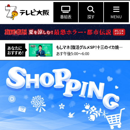
番組表
探す
MENU
もしマネ【復活グルメSP！十三のイカ焼き店＆亡きマスターの味「伝説のカレー」物語
あなたに
おすすめ！
あす午後5:00〜6:00