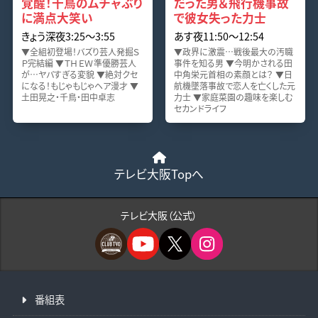
覚醒！千鳥のムチャぶり
だった男＆飛行機事故
に満点大笑い
で彼女失った力士
きょう深夜3:25〜3:55
あす夜11:50〜12:54
▼全組初登場！バズり芸人発掘Ｓ
▼政界に激震…戦後最大の汚職
Ｐ完結編 ▼ＴＨＥＷ準優勝芸人
事件を知る男 ▼今明かされる田
が…ヤバすぎる変貌 ▼絶対クセ
中角栄元首相の素顔とは？ ▼日
になる！もじゃもじゃヘア漫才 ▼
航機墜落事故で恋人を亡くした元
土田晃之・千鳥・田中卓志
力士 ▼家庭菜園の趣味を楽しむ
セカンドライフ
テレビ大阪Topへ
テレビ大阪（公式）
番組表