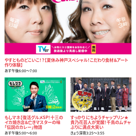
やすとものどこいこ！？【夏休み神戸スペシャル！こだわり食材＆アート
作り体験】
あす午後6:00〜7:00
もしマネ【復活グルメSP！十三の
すっかり にちようチャップリン★
イカ焼き店＆亡きマスターの味
貴乃花芸人が覚醒！千鳥のムチャ
「伝説のカレー」物語
ぶりに満点大笑い
あす午後5:00〜6:00
きょう深夜3:25〜3:55