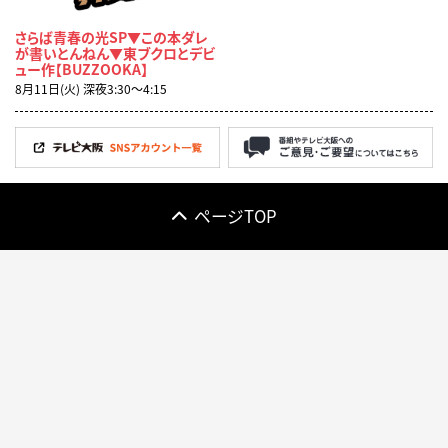
さらば青春の光SP▼この本ダレ
が書いとんねん▼東ブクロとデビ
ュー作【BUZZOOKA】
8月11日(火) 深夜3:30〜4:15
ページTOP