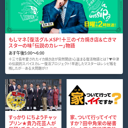
もしマネ【復活グルメSP！十三のイカ焼き店＆亡きマ
スターの味「伝説のカレー」物語
あす午後5:00〜6:00
十三で長年愛されたイカ焼き店が突然閉店!心温まる復活物語とは？▼中津
の伝説的スパイスカレー復活プロジェクト！早逝したマスターはレシピ帳を
残したが…ある大問題が!?
すっかり にちようチャッ
家、ついて行ってイイで
プリン★貴乃花芸人が
すか？田中角栄の秘書