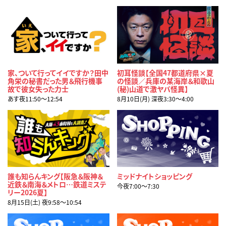
家、ついて行ってイイですか？田中
初耳怪談【全国47都道府県×夏
角栄の秘書だった男＆飛行機事
の怪談／兵庫の某海岸＆和歌山
故で彼女失った力士
(秘)山道で激ヤバ怪異】
あす夜11:50〜12:54
8月10日(月) 深夜3:30〜4:00
誰も知らんキング【阪急＆阪神＆
ミッドナイトショッピング
近鉄＆南海＆メトロ…鉄道ミステ
今夜7:00〜7:30
リー2026夏】
8月15日(土) 夜9:58〜10:54