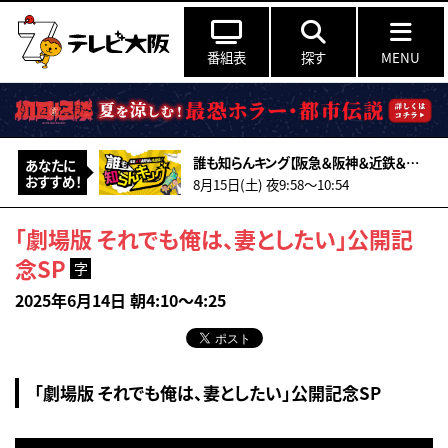
番組表
探す
MENU
誰も知らんキング【阪急＆阪神＆近鉄＆南海＆メトロ…鉄道ミステリー2026夏】
あなたに
おすすめ！
8月15日(土) 夜9:58〜10:54
「劇場版 それでも俺は、妻としたい」公開記
念SP
字
2025年6月14日 朝4:10～4:25
「劇場版 それでも俺は、妻としたい」公開記念SP