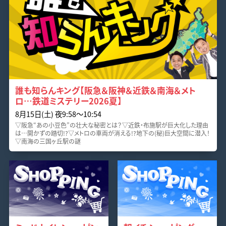
誰も知らんキング【阪急＆阪神＆近鉄＆南海＆メト
ロ…鉄道ミステリー2026夏】
8月15日(土) 夜9:58〜10:54
▽阪急“あの小豆色”の壮大な秘密とは？▽近鉄・布施駅が巨大化した理由
は…開かずの踏切!?▽メトロの車両が消える!?地下の(秘)巨大空間に潜入！
▽南海の三国ヶ丘駅の謎