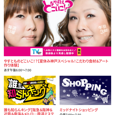
やすとものどこいこ！？【夏休み神戸スペシャル！こだわり食材＆アート
作り体験】
あす午後6:00〜7:00
誰も知らんキング【阪急＆阪神＆
ミッドナイトショッピング
近鉄＆南海＆メトロ…鉄道ミステ
今夜7:00〜7:30