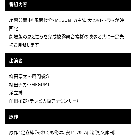
番組内容
絶賛公開中！風間俊介・MEGUMI W主演 大ヒットドラマが映
画化
劇場版の見どころを完成披露舞台挨拶の映像と共に一足先
にお見せします
出演者
柳田豪太…風間俊介
柳田チカ…MEGUMI
足立紳
前田拓哉（テレビ大阪アナウンサー）
原作
原作：足立紳『それでも俺は、妻としたい』（新潮文庫刊）