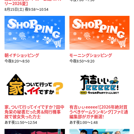
リー2026夏】
8月15日(土) 夜9:58〜10:54
朝イチショッピング
モーニングショッピング
今夜8:20〜8:50
今夜8:50〜9:20
家、ついて行ってイイですか？田中
有吉ぃぃeeeee!【2026年絶対買
角栄の秘書だった男＆飛行機事
うべきゲームランキング】ファミ通
故で彼女失った力士
編集部がガチ厳選！
あす夜11:50〜12:54
あす夜1:00〜1:48