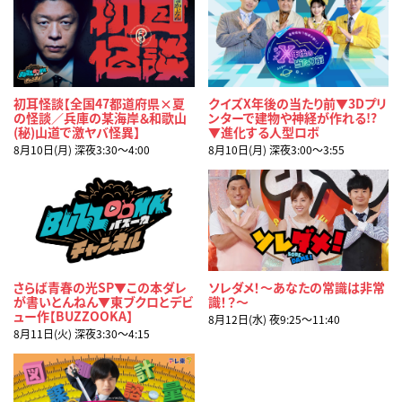
初耳怪談【全国47都道府県×夏
クイズX年後の当たり前▼3Dプリ
の怪談／兵庫の某海岸＆和歌山
ンターで建物や神経が作れる!?
(秘)山道で激ヤバ怪異】
▼進化する人型ロボ
8月10日(月) 深夜3:30〜4:00
8月10日(月) 深夜3:00〜3:55
さらば青春の光SP▼この本ダレ
ソレダメ！～あなたの常識は非常
が書いとんねん▼東ブクロとデビ
識！？～
ュー作【BUZZOOKA】
8月12日(水) 夜9:25〜11:40
8月11日(火) 深夜3:30〜4:15