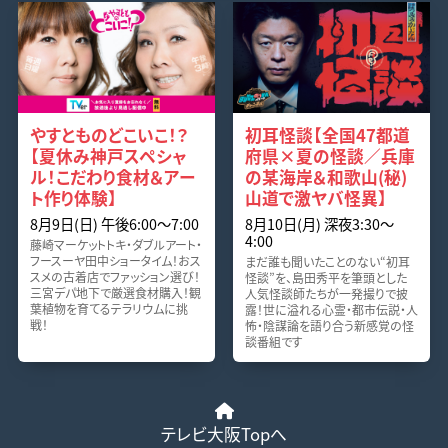
やすとものどこいこ！？
初耳怪談【全国47都道
【夏休み神戸スペシャ
府県×夏の怪談／兵庫
ル！こだわり食材＆アー
の某海岸＆和歌山(秘)
ト作り体験】
山道で激ヤバ怪異】
8月9日(日) 午後6:00〜7:00
8月10日(月) 深夜3:30〜
4:00
藤崎マーケットトキ・ダブルアート・
フースーヤ田中ショータイム！おス
まだ誰も聞いたことのない“初耳
スメの古着店でファッション選び！
怪談”を、島田秀平を筆頭とした
三宮デパ地下で厳選食材購入！観
人気怪談師たちが一発撮りで披
葉植物を育てるテラリウムに挑
露！世に溢れる心霊・都市伝説・人
戦！
怖・陰謀論を語り合う新感覚の怪
談番組です
テレビ大阪Topへ