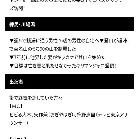
ズ訪問！
練馬・川場湯
▼週５で銭湯に通う男性76歳の男性の自宅へ▼登山が趣味
で百名山のうち90の山を制覇した
▼7年前に他界した妻がキッカケで登山を始めた
▼目標は亡き妻と果たせなかったキリマンジャロ登頂！
出演者
街で終電を逃していた方々
【ＭＣ】
ビビる大木、矢作兼（おぎやはぎ）、狩野恵里（テレビ東京アナ
ウンサー）