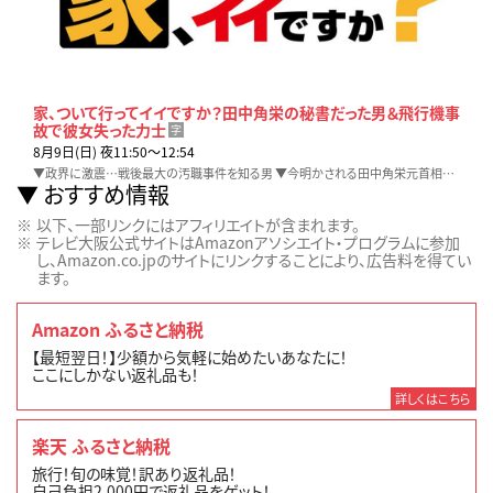
家、ついて行ってイイですか？田中角栄の秘書だった男＆飛行機事
故で彼女失った力士
字
8月9日(日) 夜11:50〜12:54
▼政界に激震…戦後最大の汚職事件を知る男 ▼今明かされる田中角栄元首相の素顔とは？ ▼日航機墜落事故で恋人を亡くした元力士 ▼家庭菜園の趣味を楽しむセカンドライフ
おすすめ情報
以下、一部リンクにはアフィリエイトが含まれます。
テレビ大阪公式サイトはAmazonアソシエイト・プログラムに参加
し、Amazon.co.jpのサイトにリンクすることにより、広告料を得てい
ます。
Amazon ふるさと納税
【最短翌日！】少額から気軽に始めたいあなたに！
ここにしかない返礼品も！
詳しくはこちら
楽天 ふるさと納税
旅行！旬の味覚！訳あり返礼品！
自己負担2,000円で返礼品をゲット！