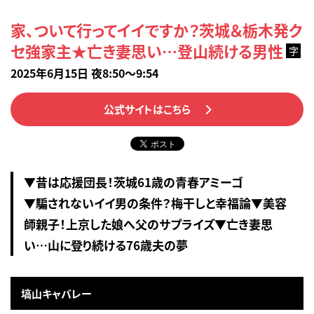
家、ついて行ってイイですか？茨城＆栃木発ク
セ強家主★亡き妻思い…登山続ける男性
字
2025年6月15日 夜8:50～9:54
公式サイトはこちら
▼昔は応援団長！茨城61歳の青春アミーゴ
▼騙されないイイ男の条件？梅干しと幸福論▼美容
師親子！上京した娘へ父のサプライズ▼亡き妻思
い…山に登り続ける76歳夫の夢
塙山キャバレー