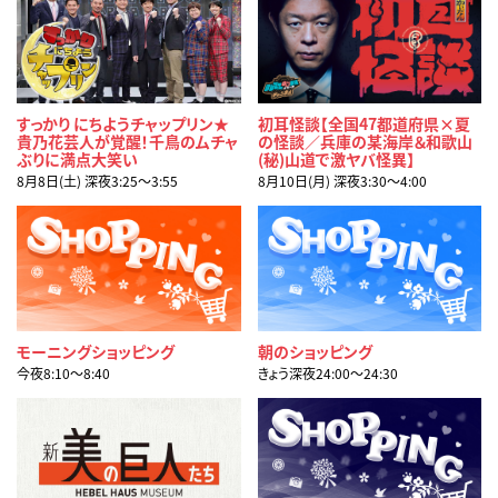
すっかり にちようチャップリン★
初耳怪談【全国47都道府県×夏
貴乃花芸人が覚醒！千鳥のムチャ
の怪談／兵庫の某海岸＆和歌山
ぶりに満点大笑い
(秘)山道で激ヤバ怪異】
8月8日(土) 深夜3:25〜3:55
8月10日(月) 深夜3:30〜4:00
モーニングショッピング
朝のショッピング
今夜8:10〜8:40
きょう深夜24:00〜24:30