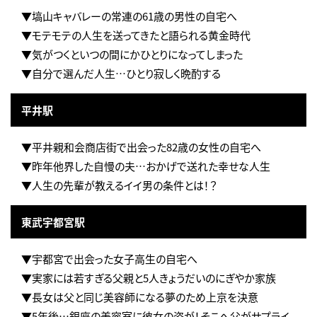
▼塙山キャバレーの常連の61歳の男性の自宅へ
▼モテモテの人生を送ってきたと語られる黄金時代
▼気がつくといつの間にかひとりになってしまった
▼自分で選んだ人生…ひとり寂しく晩酌する
平井駅
▼平井親和会商店街で出会った82歳の女性の自宅へ
▼昨年他界した自慢の夫…おかげで送れた幸せな人生
▼人生の先輩が教えるイイ男の条件とは！？
東武宇都宮駅
▼宇都宮で出会った女子高生の自宅へ
▼実家には若すぎる父親と5人きょうだいのにぎやか家族
▼長女は父と同じ美容師になる夢のため上京を決意
▼5年後…銀座の美容室に彼女の姿が！そこへ父がサプライ