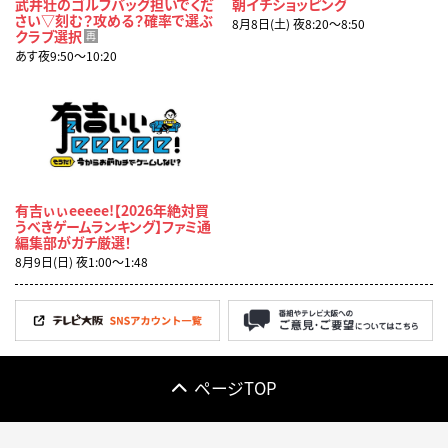
武井壮のゴルフバッグ担いでくだ
朝イチショッピング
さい▽刻む？攻める？確率で選ぶ
8月8日(土) 夜8:20〜8:50
クラブ選択
再
あす夜9:50〜10:20
有吉ぃぃeeeee!【2026年絶対買
うべきゲームランキング】ファミ通
編集部がガチ厳選！
8月9日(日) 夜1:00〜1:48
ページTOP