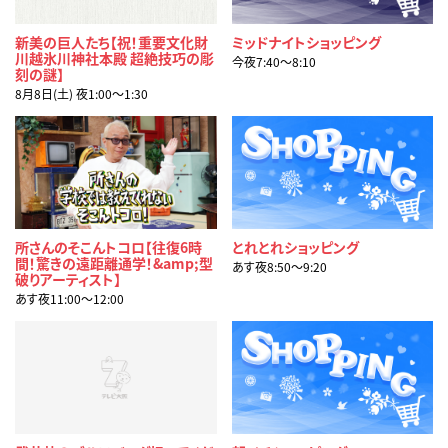
新美の巨人たち【祝！重要文化財
ミッドナイトショッピング
川越氷川神社本殿 超絶技巧の彫
今夜7:40〜8:10
刻の謎】
8月8日(土) 夜1:00〜1:30
所さんのそこんトコロ【往復6時
とれとれショッピング
間！驚きの遠距離通学！&amp;型
あす夜8:50〜9:20
破りアーティスト】
あす夜11:00〜12:00