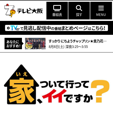
番組表
探す
MENU
すっかり にちようチャップリン★貴乃花芸人が覚醒！千鳥のムチャぶりに満点大笑い
あなたに
おすすめ！
8月8日(土) 深夜3:25〜3:55