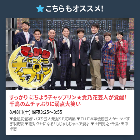
こちらもオススメ！
すっかり にちようチャップリン★貴乃花芸人が覚醒！
千鳥のムチャぶりに満点大笑い
8月8日(土) 深夜3:25〜3:55
▼全組初登場！バズり芸人発掘ＳＰ完結編 ▼ＴＨＥＷ準優勝芸人が…ヤバす
ぎる変貌 ▼絶対クセになる！もじゃもじゃヘア漫才 ▼土田晃之・千鳥・田中
卓志