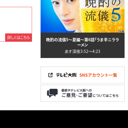
詳しくはこちら
晩酌の流儀5～夏編～第6話「うま辛ニララ
ーメン
あす深夜3:52〜4:23