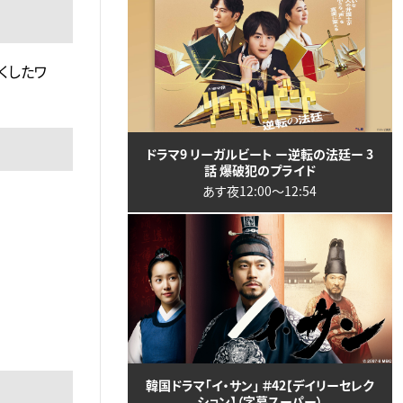
くしたワ
ドラマ9 リーガルビート ー逆転の法廷ー 3
話 爆破犯のプライド
あす夜12:00〜12:54
韓国ドラマ「イ・サン」 ＃42【デイリーセレク
ション】（字幕スーパー）