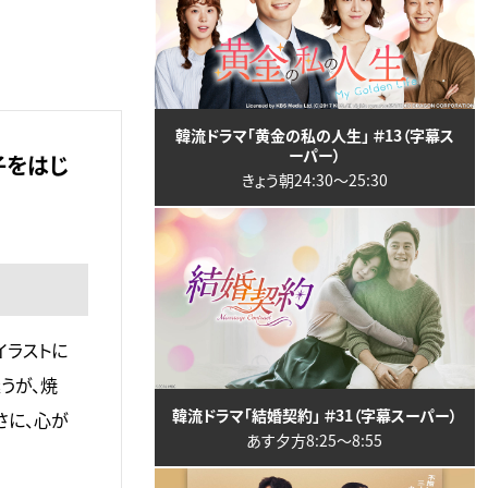
韓流ドラマ「黄金の私の人生」 ＃13（字幕ス
ーパー）
子をはじ
きょう朝24:30〜25:30
イラストに
うが、焼
韓流ドラマ「結婚契約」 ＃31（字幕スーパー）
さに、心が
あす夕方8:25〜8:55