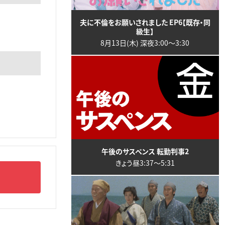
夫に不倫をお願いされました EP6【既存・同
級生】
8月13日(木) 深夜3:00〜3:30
午後のサスペンス 転勤判事2
きょう昼3:37〜5:31