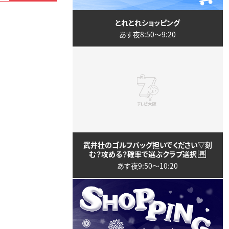
とれとれショッピング
あす夜8:50〜9:20
武井壮のゴルフバッグ担いでください▽刻
む？攻める？確率で選ぶクラブ選択
再
あす夜9:50〜10:20