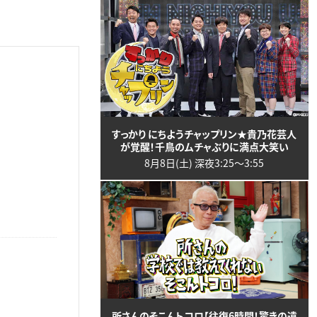
すっかり にちようチャップリン★貴乃花芸人
が覚醒！千鳥のムチャぶりに満点大笑い
8月8日(土) 深夜3:25〜3:55
所さんのそこんトコロ【往復6時間！驚きの遠