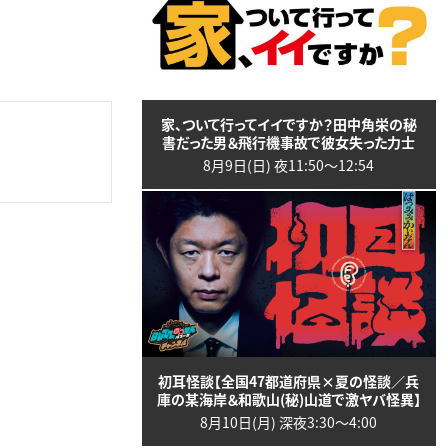
家、ついて行ってイイですか？田中角栄の秘
書だった男＆飛行機事故で彼女失った力士
8月9日(日) 夜11:50〜12:54
初耳怪談【全国47都道府県×夏の怪談／兵
庫の某海岸＆和歌山(秘)山道で激ヤバ怪異】
8月10日(月) 深夜3:30〜4:00