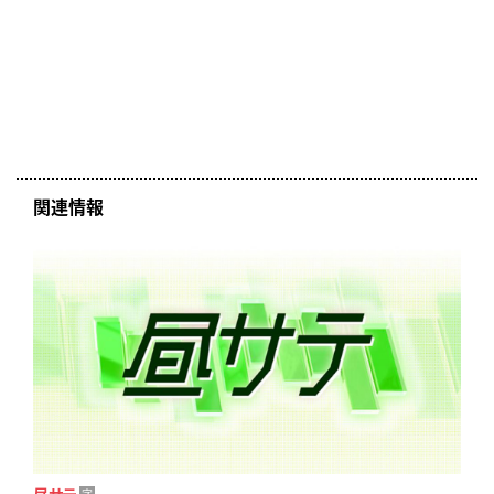
関連情報
昼サテ
字