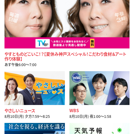
やすとものどこいこ！？【夏休み神戸スペシャル！こだわり食材＆アート
作り体験】
あす午後6:00〜7:00
やさしいニュース
WBS
8月10日(月) 夕方7:59〜8:25
8月10日(月) 夜1:00〜1:58