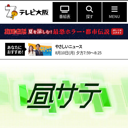
番組表
探す
MENU
やさしいニュース
あなたに
おすすめ！
8月10日(月) 夕方7:59〜8:25