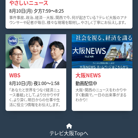
やさしいニュース
8月10日(月) 夕方7:59〜8:25
事件事故、政治、経済…大阪、関西で今、何が起きている？テレビ大阪のアナ
ウンサーや記者が毎日、様々な現場を取材し、やさしく丁寧にお伝えします。
WBS
大阪NEWS
8月10日(月) 夜1:00〜1:58
動画配信中
「あなたと世界をつなぐ経済ニュ
大阪・関西のニュースをわかりや
ース番組」として、より分かりやす
すく動画で。一日の出来事がまる
く、より深く、明日からの仕事や生
わかり！
活に役立つ情報をお伝えします。
テレビ大阪Topへ