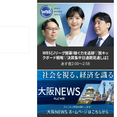
WBS【Jリーグ開幕!稼ぐ力を追跡▽脱キッ
クボード戦略▽決算集中日通期見通しは】
あす夜2:00〜2:58