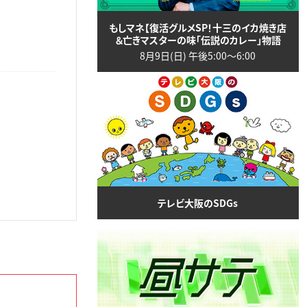
もしマネ【復活グルメSP！十三のイカ焼き店
＆亡きマスターの味「伝説のカレー」物語
8月9日(日) 午後5:00〜6:00
テレビ大阪のSDGs