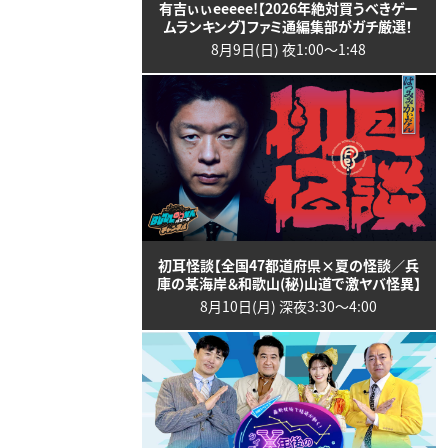
有吉ぃぃeeeee!【2026年絶対買うべきゲー
ムランキング】ファミ通編集部がガチ厳選！
8月9日(日) 夜1:00〜1:48
初耳怪談【全国47都道府県×夏の怪談／兵
庫の某海岸＆和歌山(秘)山道で激ヤバ怪異】
8月10日(月) 深夜3:30〜4:00