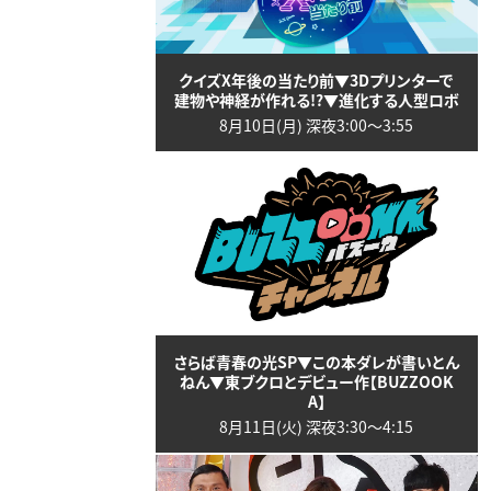
クイズX年後の当たり前▼3Dプリンターで
建物や神経が作れる!?▼進化する人型ロボ
8月10日(月) 深夜3:00〜3:55
さらば青春の光SP▼この本ダレが書いとん
ねん▼東ブクロとデビュー作【BUZZOOK
A】
8月11日(火) 深夜3:30〜4:15