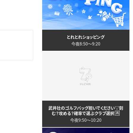
とれとれショッピング
今夜8:50〜9:20
武井壮のゴルフバッグ担いでください▽刻
む？攻める？確率で選ぶクラブ選択
再
今夜9:50〜10:20