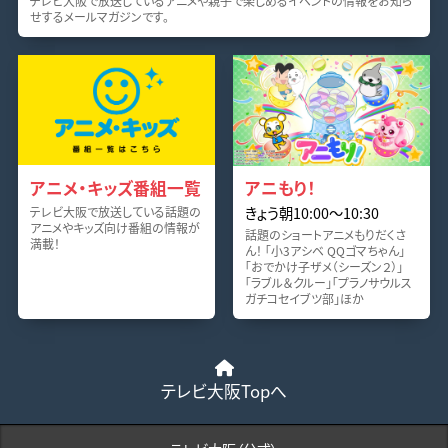
テレビ大阪で放送しているアニメや親子で楽しめるイベントの情報をお知ら
せするメールマガジンです。
アニメ・キッズ番組一覧
アニもり！
きょう朝10:00〜10:30
テレビ大阪で放送している話題の
アニメやキッズ向け番組の情報が
話題のショートアニメもりだくさ
満載！
ん！ 「小3アシベ QQゴマちゃん」
「おでかけ子ザメ（シーズン２）」
「ラブル＆クルー」「プラノサウルス
ガチコセイブツ部」ほか
テレビ大阪Topへ