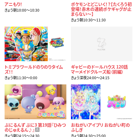
アニもり！
ポケモンとどこいく！？【たくろう初
登場！赤木の連続ポケギャグが止
きょう朝10:00〜10:30
まらない～】
きょう朝10:30〜11:30
トミプラワールドのりのりタイム
ギャビーのドールハウス 120話
ズ！！
マーメイドクルーズ船（前編）
きょう朝11:30〜0:00
きょう深夜24:00〜24:15
ぷにるんず ぷに3 第19話『ひみつ
おねがいアイプリ おねがい町の
のじゅえるん♪』
ふしぎ
再
きょう朝24:15〜24:30
きょう朝24:30〜25:00