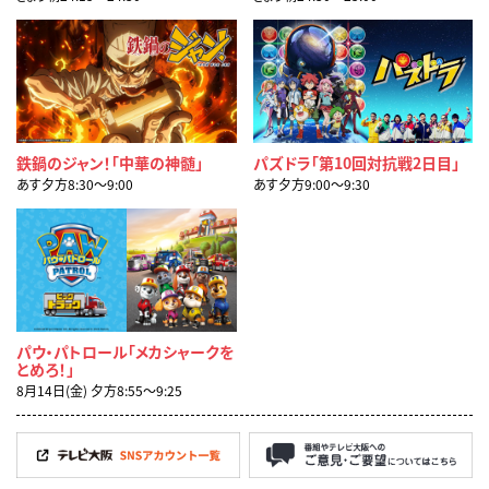
鉄鍋のジャン！「中華の神髄」
パズドラ「第10回対抗戦2日目」
あす夕方8:30〜9:00
あす夕方9:00〜9:30
パウ・パトロール「メカシャークを
とめろ！」
8月14日(金) 夕方8:55〜9:25