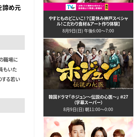
を諦め元
やすとものどこいこ！？【夏休み神戸スペシャ
ル！こだわり食材＆アート作り体験】
8月9日(日) 午後6:00〜7:00
元の職場に
員もいた
のする若い
韓国ドラマ「ホジュン～伝説の心医～」 ＃27
（字幕スーパー）
8月9日(日) 朝11:00〜0:00