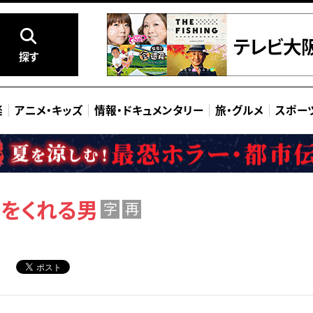
探す
楽
アニメ
・
キッズ
情報
・
ドキュメンタリー
旅
・
グルメ
スポー
飴をくれる男
字
再