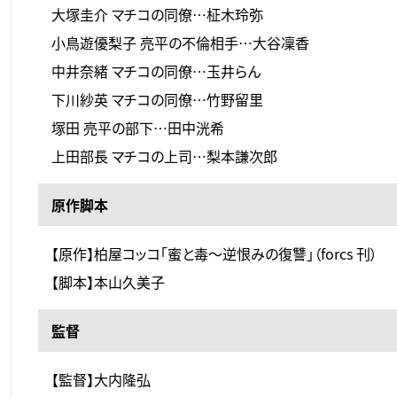
大塚圭介 マチコの同僚…柾木玲弥
小鳥遊優梨子 亮平の不倫相手…大谷凜香
中井奈緒 マチコの同僚…玉井らん
下川紗英 マチコの同僚…竹野留里
塚田 亮平の部下…田中洸希
上田部長 マチコの上司…梨本謙次郎
原作脚本
【原作】柏屋コッコ「蜜と毒～逆恨みの復讐」（forcs 刊）
【脚本】本山久美子
監督
【監督】大内隆弘