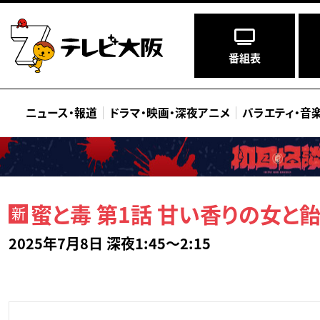
番組表
ニュース
・
報道
ドラマ
・
映画
・
深夜アニメ
バラエティ
・
音
蜜と毒 第1話 甘い香りの女と
新
2025年7月8日 深夜1:45～2:15