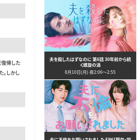
夫を殺したはずなのに 第6話 30年前から続
近復帰した
く螺旋の渦
た。しかし
8月10日(月) 夜2:06〜2:55
夫に不倫をお願いされました EP6【既存・同