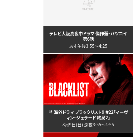
テレビ大阪真夜中ドラマ 傑作選・バツコイ
第6話
あす午後3:55〜4:25
海外ドラマ ブラックリスト9 ＃22「マーヴ
終
ィン・ジェラード 終局2」
8月9日(日) 深夜3:55〜4:55