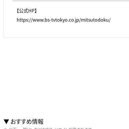
【公式HP】
https://www.bs-tvtokyo.co.jp/mitsutodoku/
おすすめ情報