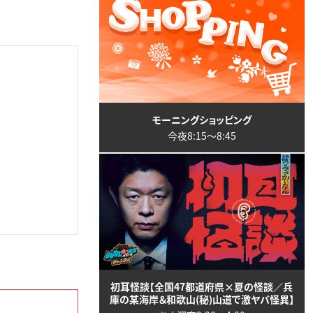
モーニングショッピング
今夜8:15〜8:45
初耳怪談【全国47都道府県×夏の怪談／兵
庫の某海岸＆和歌山(秘)山道で激ヤバ怪異】