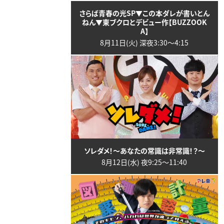
さらば青春の光SP▼この本ダレが書いとん
ねん▼東ブクロとデビュー作【BUZZOOK
A】
8月11日(火) 深夜3:30〜4:15
ソレダメ！～あなたの常識は非常識！？～
8月12日(水) 夜9:25〜11:40