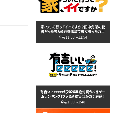
家、ついて行ってイイですか？田中角栄の秘
書だった男＆飛行機事故で彼女失った力士
今夜11:50〜12:54
有吉ぃぃeeeee!【2026年絶対買うべきゲー
ムランキング】ファミ通編集部がガチ厳選！
今夜1:00〜1:48