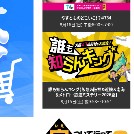
やすとものどこいこ！？＃734
8月16日(日) 午後6:00〜7:00
誰も知らんキング【阪急＆阪神＆近鉄＆南海
＆メトロ…鉄道ミステリー2026夏】
8月15日(土) 夜9:58〜10:54