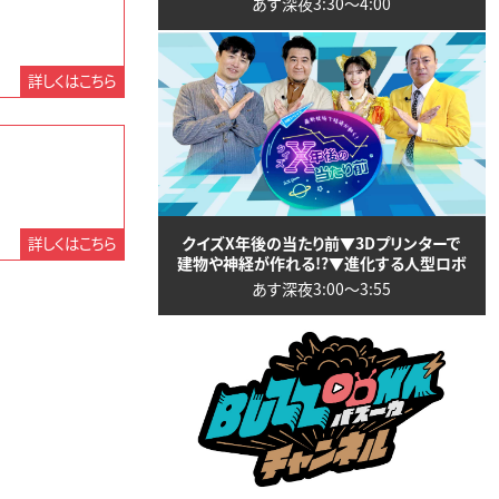
あす深夜3:30〜4:00
詳しくはこちら
クイズX年後の当たり前▼3Dプリンターで
詳しくはこちら
建物や神経が作れる!?▼進化する人型ロボ
あす深夜3:00〜3:55