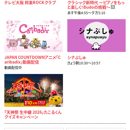
テレビ大阪 邦楽ROCKクラブ
クラシック新時代 ～ピアノをもっ
と楽しく！Budoの挑戦～
再
あす午後4:55〜夕方5:10
JAPAN COUNTDOWNアニメ「C
シナぷしゅ
aribadix」動画配信
きょう朝10:30〜10:57
動画配信中
「天神祭 生中継 2026」たこるくん
クイズキャンペーン