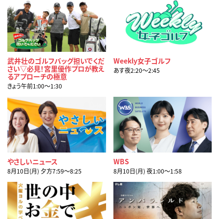
武井壮のゴルフバッグ担いでくだ
Weekly女子ゴルフ
さい▽必見！宮里優作プロが教え
あす夜2:20〜2:45
るアプローチの極意
きょう午前1:00〜1:30
やさしいニュース
WBS
8月10日(月) 夕方7:59〜8:25
8月10日(月) 夜1:00〜1:58