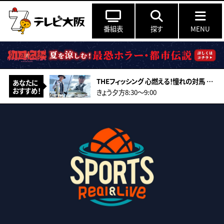
番組表
探す
MENU
THEフィッシング 心燃える！憧れの対馬 真夏のロックショアゲーム
あなたに
おすすめ！
きょう夕方8:30〜9:00