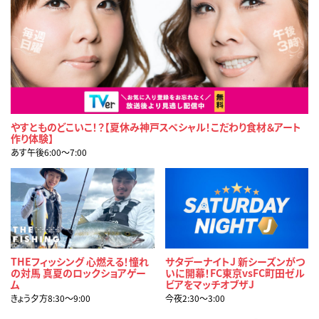
やすとものどこいこ！？【夏休み神戸スペシャル！こだわり食材＆アート
作り体験】
あす午後6:00〜7:00
THEフィッシング 心燃える！憧れ
サタデーナイトJ 新シーズンがつ
の対馬 真夏のロックショアゲー
いに開幕！FC東京vsFC町田ゼル
ム
ビアをマッチオブザJ
きょう夕方8:30〜9:00
今夜2:30〜3:00