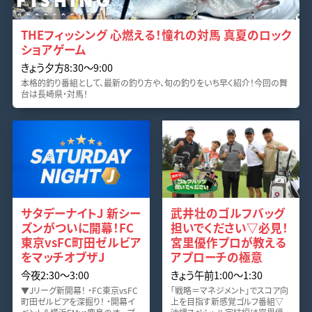
THEフィッシング 心燃える！憧れの対馬 真夏のロック
ショアゲーム
きょう夕方8:30〜9:00
本格的釣り番組として、最新の釣り方や、旬の釣りをいち早く紹介！今回の舞
台は長崎県・対馬！
サタデーナイトJ 新シー
武井壮のゴルフバッグ
ズンがついに開幕！FC
担いでください▽必見！
東京vsFC町田ゼルビア
宮里優作プロが教える
をマッチオブザJ
アプローチの極意
今夜2:30〜3:00
きょう午前1:00〜1:30
▼Jリーグ新開幕！ ・FC東京vsFC
「戦略＝マネジメント」でスコア向
町田ゼルビアを深掘り！ ・開幕イ
上を目指す新感覚ゴルフ番組▽