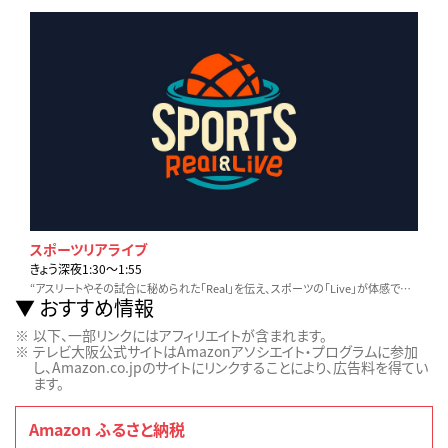
スポーツリアライブ
きょう深夜1:30〜1:55
“アスリートやその試合に秘められた「Real」を伝え、スポーツの「Live」が体感できる番組”をコンセプトに、野球・サッカー・五輪種目などを独自目線でお届けします！
おすすめ情報
以下、一部リンクにはアフィリエイトが含まれます。
テレビ大阪公式サイトはAmazonアソシエイト・プログラムに参加
し、Amazon.co.jpのサイトにリンクすることにより、広告料を得てい
ます。
Amazon ふるさと納税