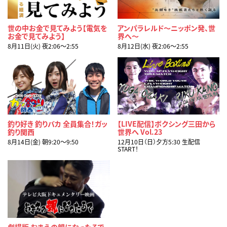
世の中お金で見てみよう【電気を
アンパラレルド～ニッポン発、世
お金で見てみよう】
界へ～
8月11日(火) 夜2:06〜2:55
8月12日(水) 夜2:06〜2:55
釣り好き 釣りバカ 全員集合！ガッ
【LIVE配信】ボクシング三田から
釣り関西
世界へ Vol.23
8月14日(金) 朝9:20〜9:50
12月10日（日）夕方5:30 生配信
START！
劇場版 おまえの親になったるで