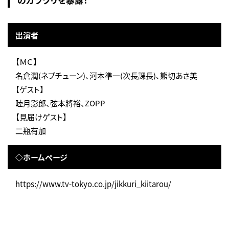
出演者
【ＭＣ】
名倉潤(ネプチューン)、河本準一(次長課長)、熊切あさ美
【ゲスト】
睦月影郎、弦本將裕、ZOPP
【見届けゲスト】
二瓶有加
◇ホームページ
https://www.tv-tokyo.co.jp/jikkuri_kiitarou/