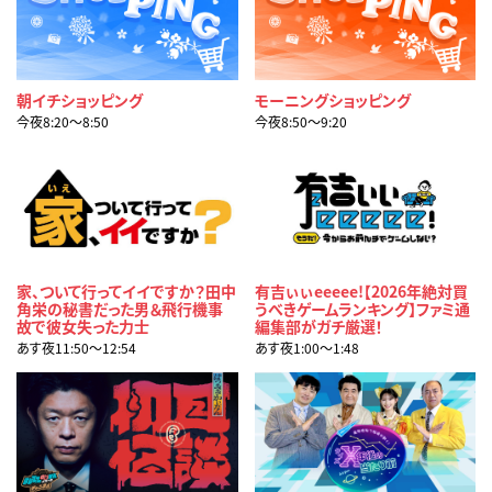
朝イチショッピング
モーニングショッピング
今夜8:20〜8:50
今夜8:50〜9:20
家、ついて行ってイイですか？田中
有吉ぃぃeeeee!【2026年絶対買
角栄の秘書だった男＆飛行機事
うべきゲームランキング】ファミ通
故で彼女失った力士
編集部がガチ厳選！
あす夜11:50〜12:54
あす夜1:00〜1:48