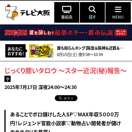
番組表
探す
MENU
誰も知らんキング【阪急＆阪神＆近鉄＆南海＆メトロ…鉄道ミステリー2026夏】
あなたに
おすすめ！
8月15日(土) 夜9:58〜10:54
じっくり聞いタロウ ～スター近況(秘)報告～
字
2025年7月17日 深夜24:00～24:30
あることでボロ儲けした人SP▽MAX年収５０００万
円！レジェンド官能小説家▽動物占い開発者が儲け
のカラクリを暴露！