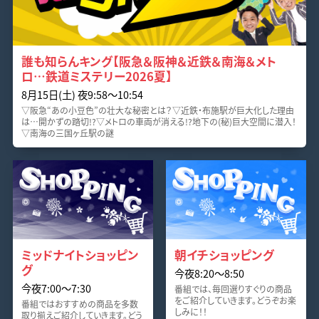
誰も知らんキング【阪急＆阪神＆近鉄＆南海＆メト
ロ…鉄道ミステリー2026夏】
8月15日(土) 夜9:58〜10:54
▽阪急“あの小豆色”の壮大な秘密とは？▽近鉄・布施駅が巨大化した理由
は…開かずの踏切!?▽メトロの車両が消える!?地下の(秘)巨大空間に潜入！
▽南海の三国ヶ丘駅の謎
ミッドナイトショッピン
朝イチショッピング
グ
今夜8:20〜8:50
今夜7:00〜7:30
番組では、毎回選りすぐりの商品
をご紹介していきます。どうぞお楽
番組ではおすすめの商品を多数
しみに！！
取り揃えご紹介していきます。どう