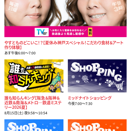
やすとものどこいこ！？【夏休み神戸スペシャル！こだわり食材＆アート
作り体験】
あす午後6:00〜7:00
誰も知らんキング【阪急＆阪神＆
ミッドナイトショッピング
近鉄＆南海＆メトロ…鉄道ミステ
今夜7:00〜7:30
リー2026夏】
8月15日(土) 夜9:58〜10:54