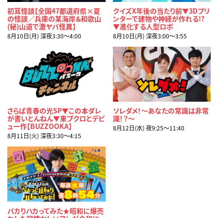
初耳怪談【全国47都道府県×夏
クイズX年後の当たり前▼3Dプリ
の怪談／兵庫の某海岸＆和歌山
ンターで建物や神経が作れる!?
(秘)山道で激ヤバ怪異】
▼進化する人型ロボ
8月10日(月) 深夜3:30〜4:00
8月10日(月) 深夜3:00〜3:55
さらば青春の光SP▼この本ダレ
ソレダメ！～あなたの常識は非常
が書いとんねん▼東ブクロとデビ
識！？～
ュー作【BUZZOOKA】
8月12日(水) 夜9:25〜11:40
8月11日(火) 深夜3:30〜4:15
バカりハカってみた★昭和に爆売