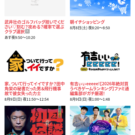
武井壮のゴルフバッグ担いでくだ
朝イチショッピング
さい▽刻む？攻める？確率で選ぶ
8月8日(土) 夜8:20〜8:50
クラブ選択
再
あす夜9:50〜10:20
家、ついて行ってイイですか？田中
有吉ぃぃeeeee!【2026年絶対買
角栄の秘書だった男＆飛行機事
うべきゲームランキング】ファミ通
故で彼女失った力士
編集部がガチ厳選！
8月9日(日) 夜11:50〜12:54
8月9日(日) 夜1:00〜1:48