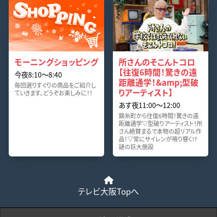
モーニングショッピング
所さんのそこんトコロ
【往復6時間！驚きの遠
今夜8:10〜8:40
距離通学！&amp;型破
毎回選りすぐりの商品をご紹介し
りアーティスト】
ていきます。どうぞお楽しみに！！
あす夜11:00〜12:00
錦糸町から往復6時間！驚きの遠
距離通学▽型破りアーティスト！所
さん絶賛まるで本物の超リアル作
品！▽常にサイレンが鳴り響く!?
謎の巨大施設
テレビ大阪Topへ