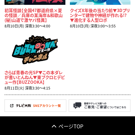
初耳怪談【全国47都道府県×夏
クイズX年後の当たり前▼3Dプリ
の怪談／兵庫の某海岸＆和歌山
ンターで建物や神経が作れる!?
(秘)山道で激ヤバ怪異】
▼進化する人型ロボ
8月10日(月) 深夜3:30〜4:00
8月10日(月) 深夜3:00〜3:55
さらば青春の光SP▼この本ダレ
が書いとんねん▼東ブクロとデビ
ュー作【BUZZOOKA】
8月11日(火) 深夜3:30〜4:15
ページTOP