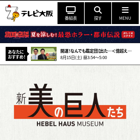
番組表
探す
MENU
開運！なんでも鑑定団【出た…＜億超え＞秘宝に騒然＆＜黄金バット＞に衝撃値】
あなたに
おすすめ！
8月15日(土) 昼3:54〜5:00