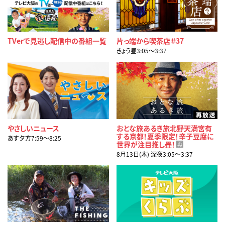
TVerで見逃し配信中の番組一覧
片っ端から喫茶店＃37
きょう昼3:05〜3:37
やさしいニュース
おとな旅あるき旅北野天満宮有
する京都！夏季限定！辛子豆腐に
あす夕方7:59〜8:25
世界が注目推し畳！
再
8月13日(木) 深夜3:05〜3:37