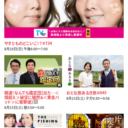
やすとものどこいこ！？＃734
8月16日(日) 午後6:00〜7:00
開運！なんでも鑑定団【出た…＜
おとな旅あるき旅＃845
億超え＞秘宝に騒然＆＜黄金バ
8月15日(土) 夕方9:30〜9:58
ット＞に衝撃値】
再
8月15日(土) 昼3:54〜5:00