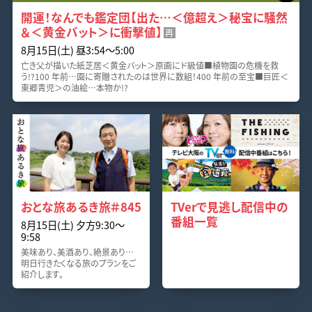
開運！なんでも鑑定団【出た…＜億超え＞秘宝に騒然
＆＜黄金バット＞に衝撃値】
再
8月15日(土) 昼3:54〜5:00
亡き父が描いた紙芝居＜黄金バット＞原画にド級値■植物園の危機を救
う!?100 年前…園に寄贈されたのは世界に数組！400 年前の至宝■巨匠＜
東郷青児＞の油絵…本物か!?
おとな旅あるき旅＃845
TVerで見逃し配信中の
番組一覧
8月15日(土) 夕方9:30〜
9:58
美味あり、美酒あり、絶景あり…
明日行きたくなる旅のプランをご
紹介します。