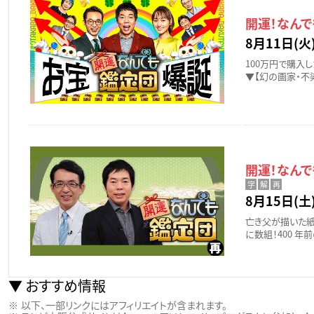
開運！なん
8月11日(火)
100万円で購入
▼【幻の画家・不
開運！なん
字
解
再
8月15日(土)
亡き父が描いた紙
に数組！400 
おすすめ情報
以下、一部リンクにはアフィリエイトが含まれます。