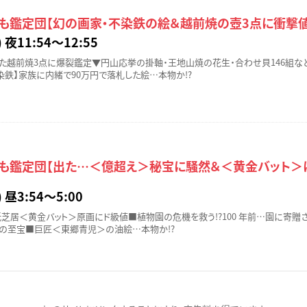
でも鑑定団【幻の画家・不染鉄の絵＆越前焼の壺3点に衝撃値
 夜11:54〜12:55
した越前焼3点に爆裂鑑定▼円山応挙の掛軸・王地山焼の花生・合わせ貝146組な
染鉄】家族に内緒で90万円で落札した絵…本物か!?
でも鑑定団【出た…＜億超え＞秘宝に騒然＆＜黄金バット＞
 昼3:54〜5:00
芝居＜黄金バット＞原画にド級値■植物園の危機を救う!?100 年前…園に寄贈
年前の至宝■巨匠＜東郷青児＞の油絵…本物か!?