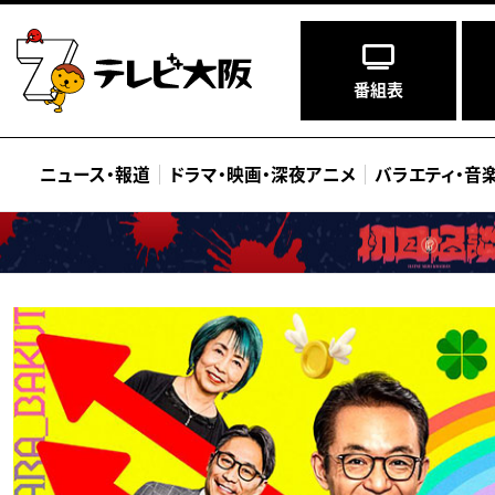
番組表
ニュース
・
報道
ドラマ
・
映画
・
深夜アニメ
バラエティ
・
音