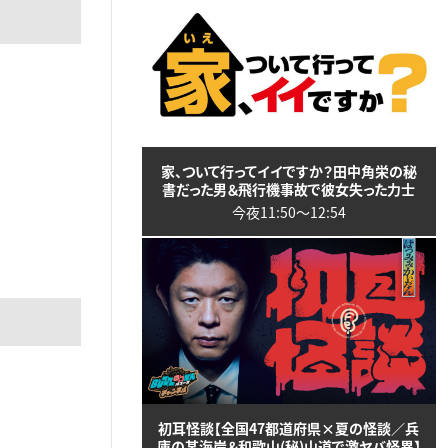
家、ついて行ってイイですか？田中角栄の秘
書だった男＆飛行機事故で彼女失った力士
今夜11:50〜12:54
初耳怪談【全国47都道府県×夏の怪談／兵
庫の某海岸＆和歌山(秘)山道で激ヤバ怪異】