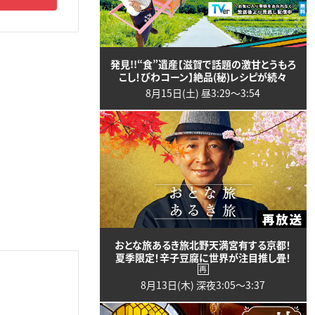
発見!!“食”遺産【滋賀で話題の激甘とうもろ
こし！びわコーン】絶品(秘)レシピが続々
8月15日(土) 昼3:29〜3:54
おとな旅あるき旅北野天満宮有する京都！
夏季限定！辛子豆腐に世界が注目推し畳！
再
8月13日(木) 深夜3:05〜3:37