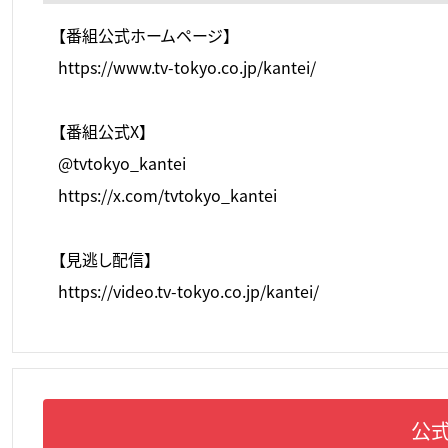
【番組公式ホームページ】
https://www.tv-tokyo.co.jp/kantei/
【番組公式X】
@tvtokyo_kantei
https://x.com/tvtokyo_kantei
【見逃し配信】
https://video.tv-tokyo.co.jp/kantei/
公式