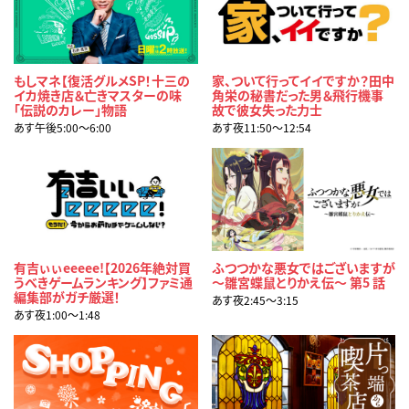
もしマネ【復活グルメSP！十三の
家、ついて行ってイイですか？田中
イカ焼き店＆亡きマスターの味
角栄の秘書だった男＆飛行機事
「伝説のカレー」物語
故で彼女失った力士
あす午後5:00〜6:00
あす夜11:50〜12:54
有吉ぃぃeeeee!【2026年絶対買
ふつつかな悪女ではございますが
うべきゲームランキング】ファミ通
～雛宮蝶鼠とりかえ伝～ 第5 話
編集部がガチ厳選！
あす夜2:45〜3:15
あす夜1:00〜1:48