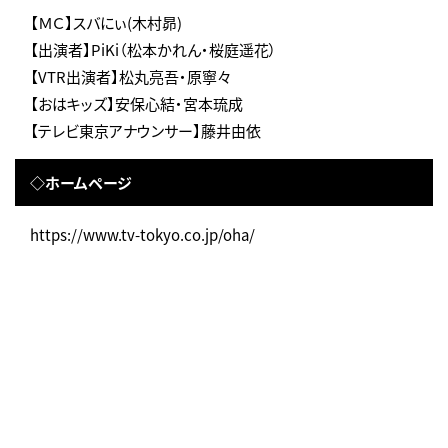
【ＭＣ】スバにぃ(木村昴)
【出演者】PiKi（松本かれん・桜庭遥花）
【VTR出演者】松丸亮吾・原寧々
【おはキッズ】安保心結・宮本琉成
【テレビ東京アナウンサー】藤井由依
◇ホームページ
https://www.tv-tokyo.co.jp/oha/