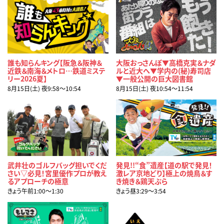
誰も知らんキング【阪急＆阪神＆
大阪おっさんぽ▼高橋克実＆ナダ
近鉄＆南海＆メトロ…鉄道ミステ
ルと近大へ▼学内の(秘)寿司店
リー2026夏】
▼一般公開の巨大図書館
8月15日(土) 夜9:58〜10:54
8月15日(土) 夜10:54〜11:54
武井壮のゴルフバッグ担いでくだ
発見!!“食”遺産【道の駅で発見！
さい▽必見！宮里優作プロが教え
激レア京地どり】極上の焼鳥＆す
るアプローチの極意
き焼き＆鶏天ぷら
きょう午前1:00〜1:30
きょう昼3:29〜3:54