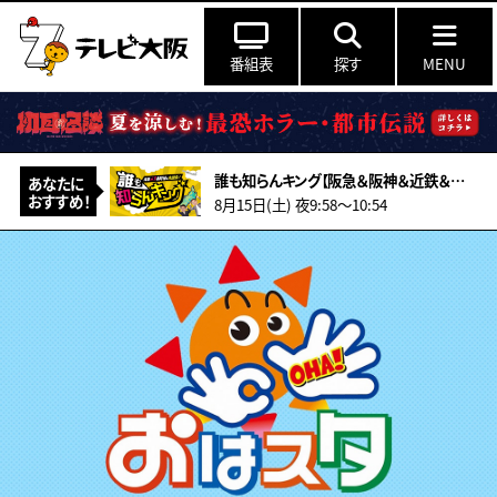
番組表
探す
MENU
誰も知らんキング【阪急＆阪神＆近鉄＆南海＆メトロ…鉄道ミステリー2026夏】
あなたに
おすすめ！
8月15日(土) 夜9:58〜10:54