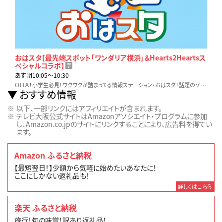
おはスタ【最先端スポット「ワンダリア横浜」＆Hearts2Heartsス
ペシャルコラボ】
字
あす朝10:05〜10:30
ＯＨＡ！小学生必見！ワクワクが詰まってる情報ステーション・おはスタ！話題のゲームやホビー、アニメ、映画など…見逃せない最新情報をお届け！！
おすすめ情報
以下、一部リンクにはアフィリエイトが含まれます。
テレビ大阪公式サイトはAmazonアソシエイト・プログラムに参加
し、Amazon.co.jpのサイトにリンクすることにより、広告料を得てい
ます。
Amazon ふるさと納税
【最短翌日！】少額から気軽に始めたいあなたに！
ここにしかない返礼品も！
詳しくはこちら
楽天 ふるさと納税
旅行！旬の味覚！訳あり返礼品！