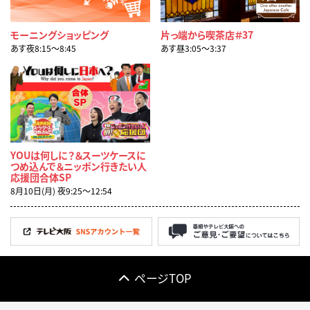
モーニングショッピング
片っ端から喫茶店＃37
あす夜8:15〜8:45
あす昼3:05〜3:37
YOUは何しに？＆スーツケースに
つめ込んで＆ニッポン行きたい人
応援団合体SP
8月10日(月) 夜9:25〜12:54
ページTOP