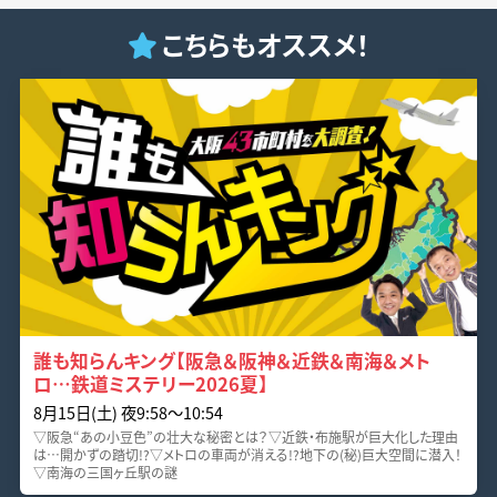
こちらもオススメ！
誰も知らんキング【阪急＆阪神＆近鉄＆南海＆メト
ロ…鉄道ミステリー2026夏】
8月15日(土) 夜9:58〜10:54
▽阪急“あの小豆色”の壮大な秘密とは？▽近鉄・布施駅が巨大化した理由
は…開かずの踏切!?▽メトロの車両が消える!?地下の(秘)巨大空間に潜入！
▽南海の三国ヶ丘駅の謎