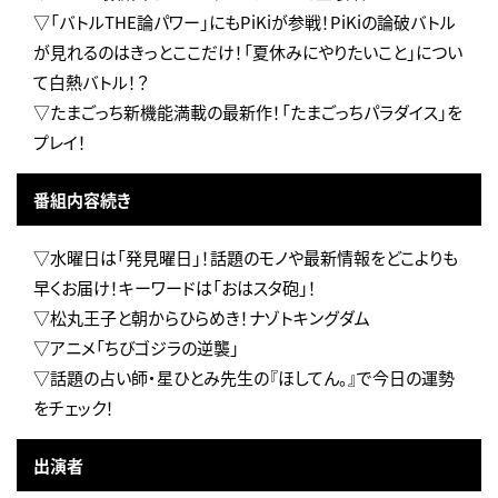
▽「バトルTHE論パワー」にもPiKiが参戦！PiKiの論破バトル
が見れるのはきっとここだけ！「夏休みにやりたいこと」につい
て白熱バトル！？
▽たまごっち新機能満載の最新作！「たまごっちパラダイス」を
プレイ！
番組内容続き
▽水曜日は「発見曜日」！話題のモノや最新情報をどこよりも
早くお届け！キーワードは「おはスタ砲」！
▽松丸王子と朝からひらめき！ナゾトキングダム
▽アニメ「ちびゴジラの逆襲」
▽話題の占い師・星ひとみ先生の『ほしてん。』で今日の運勢
をチェック！
出演者