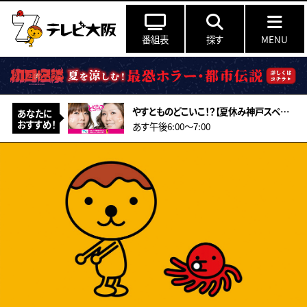
番組表
探す
MENU
やすとものどこいこ！？【夏休み神戸スペシャル！こだわり食材＆アート作り体験】
あなたに
おすすめ！
あす午後6:00〜7:00