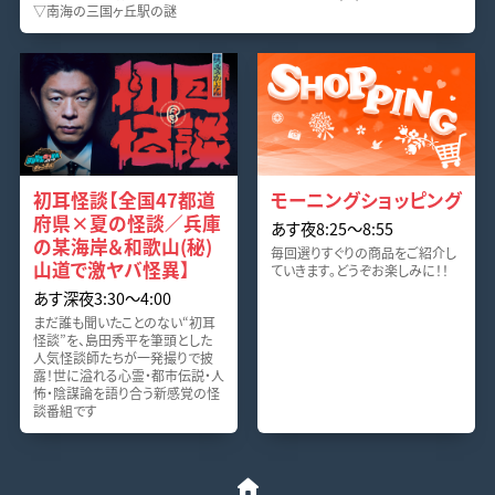
▽南海の三国ヶ丘駅の謎
初耳怪談【全国47都道
モーニングショッピング
府県×夏の怪談／兵庫
あす夜8:25〜8:55
の某海岸＆和歌山(秘)
毎回選りすぐりの商品をご紹介し
山道で激ヤバ怪異】
ていきます。どうぞお楽しみに！！
あす深夜3:30〜4:00
まだ誰も聞いたことのない“初耳
怪談”を、島田秀平を筆頭とした
人気怪談師たちが一発撮りで披
露！世に溢れる心霊・都市伝説・人
怖・陰謀論を語り合う新感覚の怪
談番組です