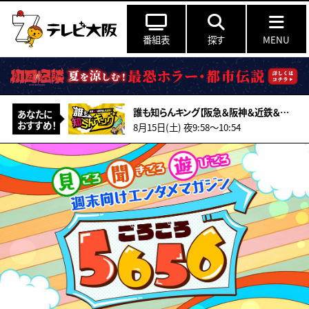
番組表
探す
MENU
誰も知らんキング【阪急＆阪神＆近鉄＆南海＆メトロ…鉄道ミステリー2026夏】
あなたに
おすすめ！
8月15日(土) 夜9:58〜10:54