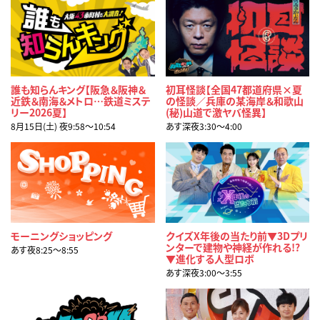
誰も知らんキング【阪急＆阪神＆
初耳怪談【全国47都道府県×夏
近鉄＆南海＆メトロ…鉄道ミステ
の怪談／兵庫の某海岸＆和歌山
リー2026夏】
(秘)山道で激ヤバ怪異】
8月15日(土) 夜9:58〜10:54
あす深夜3:30〜4:00
モーニングショッピング
クイズX年後の当たり前▼3Dプリ
ンターで建物や神経が作れる!?
あす夜8:25〜8:55
▼進化する人型ロボ
あす深夜3:00〜3:55