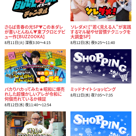
さらば青春の光SP▼この本ダレ
ソレダメ！【“若く見える人”が実践
が書いとんねん▼東ブクロとデビ
するマル秘やせ習慣テクニックを
ュー作【BUZZOOKA】
大調査SP】
8月11日(火) 深夜3:30〜4:15
8月12日(水) 夜9:25〜11:40
バカりハカってみた★昭和に爆売
ミッドナイトショッピング
れした超懐かしいアレが令和に
8月12日(水) 夜7:05〜7:35
何個売れているか検証
8月12日(水) 夜11:40〜12:54