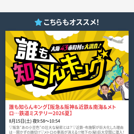
こちらもオススメ！
誰も知らんキング【阪急＆阪神＆近鉄＆南海＆メト
ロ…鉄道ミステリー2026夏】
8月15日(土) 夜9:58〜10:54
▽阪急“あの小豆色”の壮大な秘密とは？▽近鉄・布施駅が巨大化した理由
は…開かずの踏切!?▽メトロの車両が消える!?地下の(秘)巨大空間に潜入！