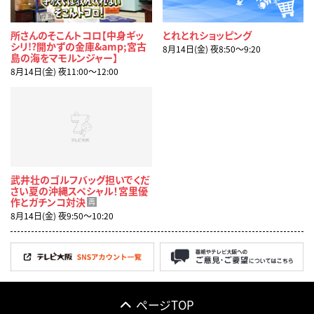
所さんのそこんトコロ【中身ギッ
とれとれショッピング
シリ!?開かずの金庫&amp;宮古
8月14日(金) 夜8:50〜9:20
島の海をマモルンジャー】
8月14日(金) 夜11:00〜12:00
武井壮のゴルフバッグ担いでくだ
さい夏の沖縄スペシャル！宮里優
作とガチンコ対決
再
8月14日(金) 夜9:50〜10:20
ページTOP