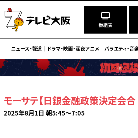
番組表
ニュース
・
報道
ドラマ
・
映画
・
深夜アニメ
バラエティ
・
音
モーサテ【日銀金融政策決定会合
2025年8月1日 朝5:45～7:05