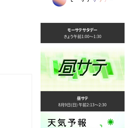
モーサテサタデー
きょう午前1:00〜1:30
昼サテ
8月9日(日) 午前2:13〜2:30