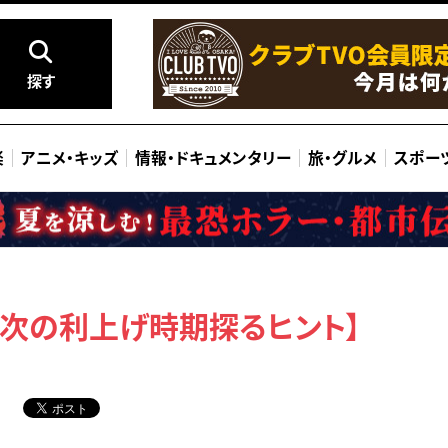
探す
楽
アニメ
・
キッズ
情報
・
ドキュメンタリー
旅
・
グルメ
スポー
 次の利上げ時期探るヒント】