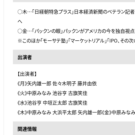
○木…「日経朝特急プラス」日本経済新聞のベテラン記者
へ
○金…「パックンの眼」パックンがアメリカの今を独自視
※このほか「モーサテ塾」「マーケットリアル」「IPO、そ
出演者
【出演者】
《月》矢内雄一郎 佐々木明子 藤井由依
《火》中原みなみ 池谷亨 古旗笑佳
《水》池谷亨 中垣正太郎 古旗笑佳
《木》中原みなみ 大浜平太郎 矢内雄一郎《金》中原みな
関連情報