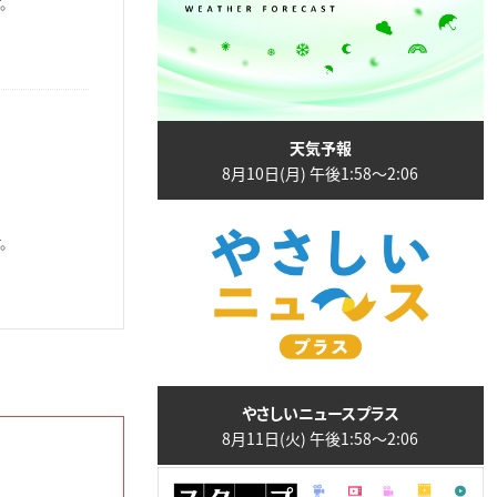
。
天気予報
8月10日(月) 午後1:58〜2:06
。
やさしいニュースプラス
8月11日(火) 午後1:58〜2:06