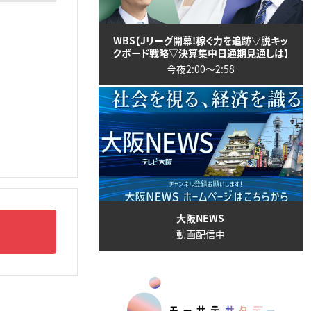
WBS【Jリーグ開幕!稼ぐ力を追跡▽脱キッ
クボード戦略▽決算集中日通期見通しは】
今夜2:00〜2:58
大阪NEWS
動画配信中