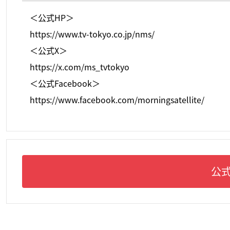
＜公式HP＞
https://www.tv-tokyo.co.jp/nms/
＜公式X＞
https://x.com/ms_tvtokyo
＜公式Facebook＞
https://www.facebook.com/morningsatellite/
公式