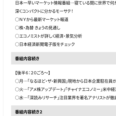
日本一早いマーケット情報番組…寝ている間に世界で何
深くコンパクトに分かるモーサテ！
○ＮＹから最新マーケット報道
○株・為替 きょうの見通し
○エコノミストが詳しく経済・景気分析
○日本経済新聞電子版をチェック
番組内容続き
【後半６：２０ごろ～】
○月…「なるほど・ザ・新興国」現地から日本企業駐在員
○火…「アメ株アップデート」「チャイナエコノミー」米中
○水…「深読みリサーチ」注目業界を著名アナリストが徹
番組内容続き２