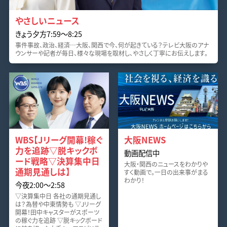
やさしいニュース
きょう夕方7:59〜8:25
事件事故、政治、経済…大阪、関西で今、何が起きている？テレビ大阪のアナ
ウンサーや記者が毎日、様々な現場を取材し、やさしく丁寧にお伝えします。
WBS【Jリーグ開幕!稼ぐ
大阪NEWS
力を追跡▽脱キックボ
動画配信中
ード戦略▽決算集中日
大阪・関西のニュースをわかりや
通期見通しは】
すく動画で。一日の出来事がまる
わかり！
今夜2:00〜2:58
▽決算集中日 各社の通期見通し
は？為替や中東情勢も ▽Jリーグ
開幕！田中キャスターがスポーツ
の稼ぐ力を追跡 ▽脱キックボード