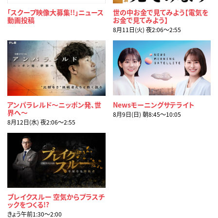
「スクープ映像大募集!!」ニュース
世の中お金で見てみよう【電気を
動画投稿
お金で見てみよう】
8月11日(火) 夜2:06〜2:55
アンパラレルド～ニッポン発、世
Newsモーニングサテライト
界へ～
8月9日(日) 朝8:45〜10:05
8月12日(水) 夜2:06〜2:55
ブレイクスルー 空気からプラスチ
ックをつくる!?
きょう午前1:30〜2:00