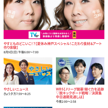
やすとものどこいこ！？【夏休み神戸スペシャル！こだわり食材＆アート
作り体験】
8月9日(日) 午後6:00〜7:00
やさしいニュース
WBS【Jリーグ開幕!稼ぐ力を追跡
▽脱キックボード戦略▽決算集
きょう夕方7:59〜8:25
中日通期見通しは】
今夜2:00〜2:58