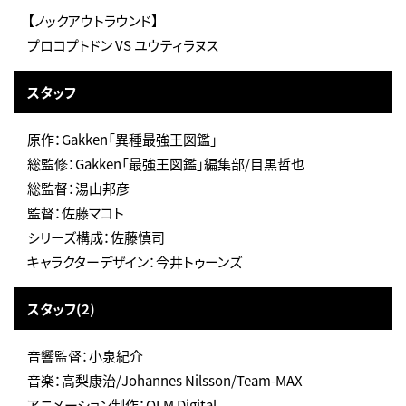
【ノックアウトラウンド】
プロコプトドン VS ユウティラヌス
スタッフ
原作：Gakken「異種最強王図鑑」
総監修：Gakken「最強王図鑑」編集部/目黒哲也
総監督：湯山邦彦
監督：佐藤マコト
シリーズ構成：佐藤慎司
キャラクターデザイン：今井トゥーンズ
スタッフ(2)
音響監督：小泉紀介
音楽：高梨康治/Johannes Nilsson/Team-MAX
アニメーション制作：OLM Digital