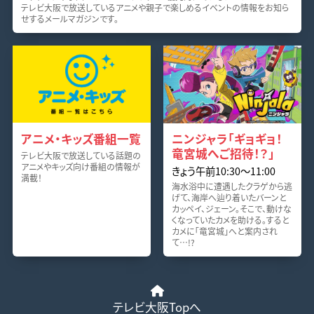
テレビ大阪で放送しているアニメや親子で楽しめるイベントの情報をお知ら
せするメールマガジンです。
アニメ・キッズ番組一覧
ニンジャラ「ギョギョ！
竜宮城へご招待！？」
テレビ大阪で放送している話題の
アニメやキッズ向け番組の情報が
きょう午前10:30〜11:00
満載！
海水浴中に遭遇したクラゲから逃
げて、海岸へ辿り着いたバーンと
カッペイ、ジェーン。そこで、動けな
くなっていたカメを助ける。すると
カメに「竜宮城」へと案内され
て…!?
テレビ大阪Topへ