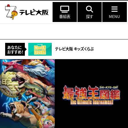
番組表
探す
MENU
あなたに
テレビ大阪 キッズくらぶ
おすすめ！