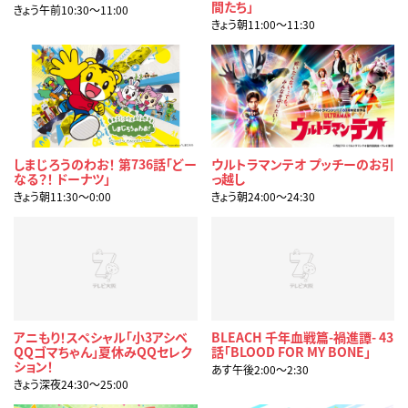
間たち」
きょう午前10:30〜11:00
きょう朝11:00〜11:30
しまじろうのわお！ 第736話「どー
ウルトラマンテオ プッチーのお引
なる？！ ドーナツ」
っ越し
きょう朝11:30〜0:00
きょう朝24:00〜24:30
アニもり！スペシャル「小3アシベ
BLEACH 千年血戦篇-禍進譚- 43
QQゴマちゃん」夏休みQQセレク
話「BLOOD FOR MY BONE」
ション！
あす午後2:00〜2:30
きょう深夜24:30〜25:00