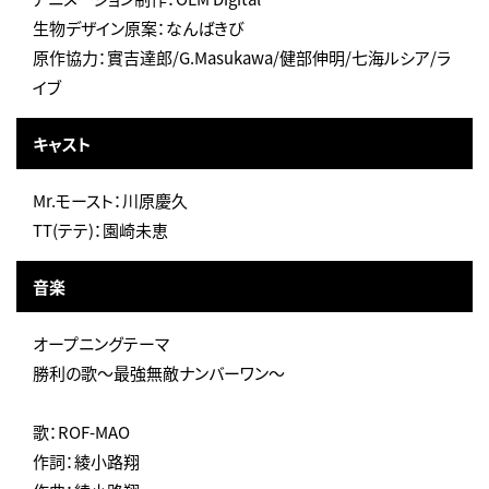
生物デザイン原案：なんばきび
原作協力：實吉達郎/G.Masukawa/健部伸明/七海ルシア/ラ
イブ
キャスト
Mr.モースト：川原慶久
TT(テテ)：園崎未恵
音楽
オープニングテーマ
勝利の歌～最強無敵ナンバーワン～
歌：ROF-MAO
作詞：綾小路翔