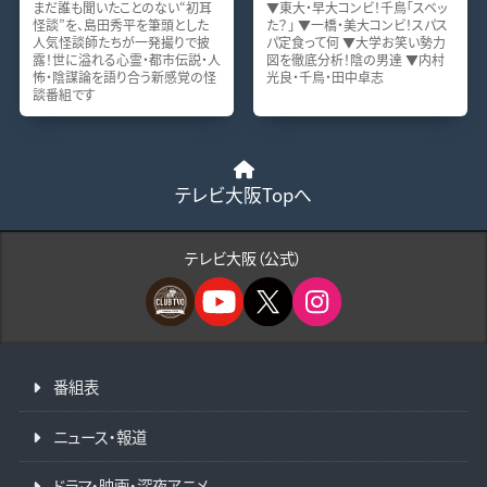
まだ誰も聞いたことのない“初耳
▼東大・早大コンビ！千鳥「スベッ
怪談”を、島田秀平を筆頭とした
た？」 ▼一橋・美大コンビ！スパス
人気怪談師たちが一発撮りで披
パ定食って何 ▼大学お笑い勢力
露！世に溢れる心霊・都市伝説・人
図を徹底分析！陰の男達 ▼内村
怖・陰謀論を語り合う新感覚の怪
光良・千鳥・田中卓志
談番組です
テレビ大阪Topへ
テレビ大阪（公式）
番組表
ニュース・報道
ドラマ・映画・深夜アニメ