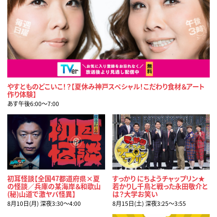
やすとものどこいこ！？【夏休み神戸スペシャル！こだわり食材＆アート
作り体験】
あす午後6:00〜7:00
初耳怪談【全国47都道府県×夏
すっかり にちようチャップリン★
の怪談／兵庫の某海岸＆和歌山
若かりし千鳥と戦った永田敬介と
(秘)山道で激ヤバ怪異】
は？大学お笑い
8月10日(月) 深夜3:30〜4:00
8月15日(土) 深夜3:25〜3:55