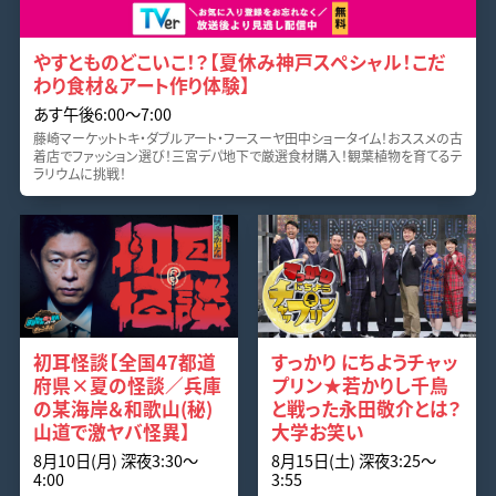
やすとものどこいこ！？【夏休み神戸スペシャル！こだ
わり食材＆アート作り体験】
あす午後6:00〜7:00
藤崎マーケットトキ・ダブルアート・フースーヤ田中ショータイム！おススメの古
着店でファッション選び！三宮デパ地下で厳選食材購入！観葉植物を育てるテ
ラリウムに挑戦！
初耳怪談【全国47都道
すっかり にちようチャッ
府県×夏の怪談／兵庫
プリン★若かりし千鳥
の某海岸＆和歌山(秘)
と戦った永田敬介とは？
山道で激ヤバ怪異】
大学お笑い
8月10日(月) 深夜3:30〜
8月15日(土) 深夜3:25〜
4:00
3:55