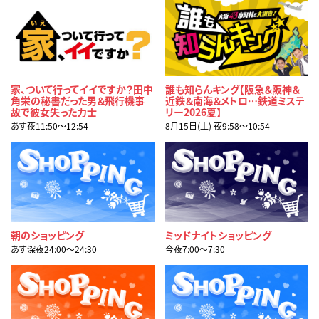
家、ついて行ってイイですか？田中
誰も知らんキング【阪急＆阪神＆
角栄の秘書だった男＆飛行機事
近鉄＆南海＆メトロ…鉄道ミステ
故で彼女失った力士
リー2026夏】
あす夜11:50〜12:54
8月15日(土) 夜9:58〜10:54
朝のショッピング
ミッドナイトショッピング
あす深夜24:00〜24:30
今夜7:00〜7:30