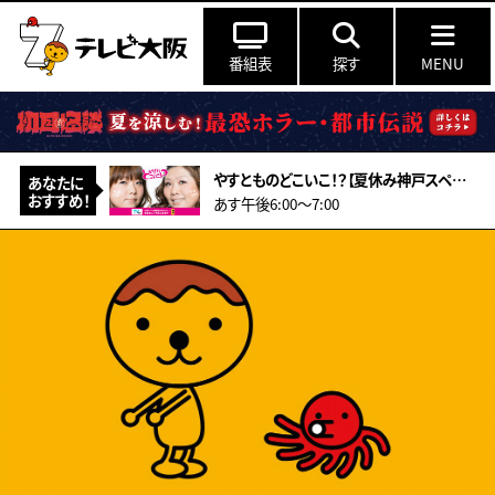
番組表
探す
MENU
やすとものどこいこ！？【夏休み神戸スペシャル！こだわり食材＆アート作り体験】
あなたに
おすすめ！
あす午後6:00〜7:00