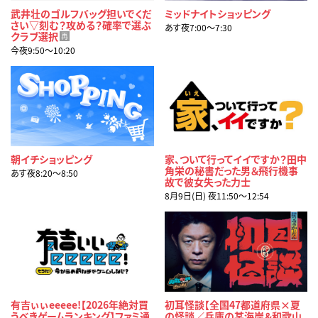
武井壮のゴルフバッグ担いでくだ
ミッドナイトショッピング
さい▽刻む？攻める？確率で選ぶ
あす夜7:00〜7:30
クラブ選択
再
今夜9:50〜10:20
朝イチショッピング
家、ついて行ってイイですか？田中
角栄の秘書だった男＆飛行機事
あす夜8:20〜8:50
故で彼女失った力士
8月9日(日) 夜11:50〜12:54
有吉ぃぃeeeee!【2026年絶対買
初耳怪談【全国47都道府県×夏
うべきゲームランキング】ファミ通
の怪談／兵庫の某海岸＆和歌山