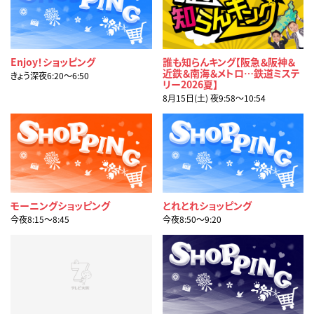
Enjoy！ショッピング
誰も知らんキング【阪急＆阪神＆
近鉄＆南海＆メトロ…鉄道ミステ
きょう深夜6:20〜6:50
リー2026夏】
8月15日(土) 夜9:58〜10:54
モーニングショッピング
とれとれショッピング
今夜8:15〜8:45
今夜8:50〜9:20