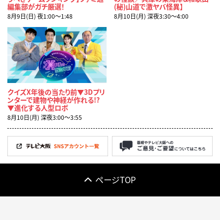
編集部がガチ厳選！
(秘)山道で激ヤバ怪異】
8月9日(日) 夜1:00〜1:48
8月10日(月) 深夜3:30〜4:00
クイズX年後の当たり前▼3Dプリ
ンターで建物や神経が作れる!?
▼進化する人型ロボ
8月10日(月) 深夜3:00〜3:55
ページTOP