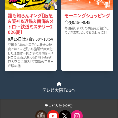
誰も知らんキング【阪急
モーニングショッピング
＆阪神＆近鉄＆南海＆メ
今夜8:15〜8:45
トロ…鉄道ミステリー2
毎回選りすぐりの商品をご紹介し
026夏】
ていきます。どうぞお楽しみに！！
8月15日(土) 夜9:58〜10:54
▽阪急“あの小豆色”の壮大な秘
密とは？▽近鉄・布施駅が巨大化
した理由は…開かずの踏切!?▽メ
トロの車両が消える!?地下の(秘)
巨大空間に潜入！▽南海の三国ヶ
丘駅の謎
テレビ大阪Topへ
テレビ大阪（公式）