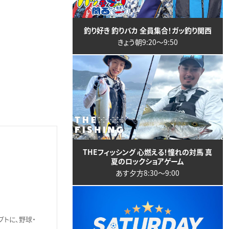
釣り好き 釣りバカ 全員集合！ガッ釣り関西
きょう朝9:20〜9:50
THEフィッシング 心燃える！憧れの対馬 真
夏のロックショアゲーム
あす夕方8:30〜9:00
プトに、野球・