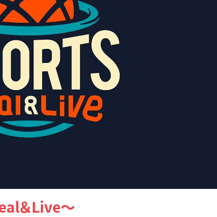
al＆Live～