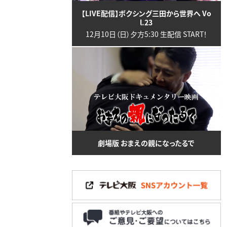
【LIVE配信】ボクシング三田から世界へ Vo
l.23
12月10日（日）夕方5:30 生配信 START！
劇場版 おまえの親になったるで