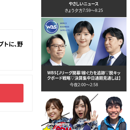
やさしいニュース
きょう夕方7:59〜8:25
プトに、野
WBS【Jリーグ開幕!稼ぐ力を追跡▽脱キッ
クボード戦略▽決算集中日通期見通しは】
今夜2:00〜2:58