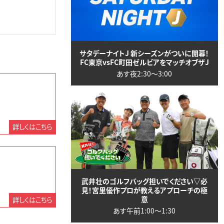
サタデーナイトJ 新シーズンがついに開幕！
FC東京vsFC町田ゼルビアをマッチオブザJ
あす夜2:30〜3:00
詳しくはこちら
武井壮のゴルフバッグ担いでください▽必
見！宮里優作プロが教えるアプローチの極
意
詳しくはこちら
あす午前1:00〜1:30